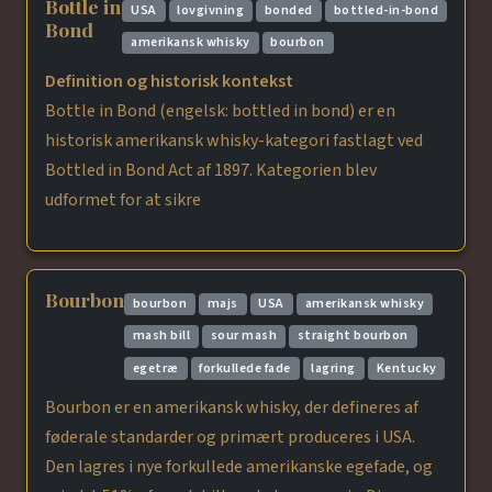
Bottle in
USA
lovgivning
bonded
bottled-in-bond
Bond
amerikansk whisky
bourbon
Definition og historisk kontekst
Bottle in Bond (engelsk: bottled in bond) er en
historisk amerikansk whisky-kategori fastlagt ved
Bottled in Bond Act af 1897. Kategorien blev
udformet for at sikre
Bourbon
bourbon
majs
USA
amerikansk whisky
mash bill
sour mash
straight bourbon
egetræ
forkullede fade
lagring
Kentucky
Bourbon er en amerikansk whisky, der defineres af
føderale standarder og primært produceres i USA.
Den lagres i nye forkullede amerikanske egefade, og