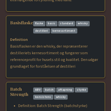
efterfølgende fortyndning med vand.
Basisflaske
flaske
basis
standard
whisky
destilleri
kernesortiment
Definition
Basisflasken er den whisky, der repræsenterer
destilleriets kernesortiment og fungerer som
referenceprofil for husets stil og kvalitet. Den udgør
grundlaget for forståelsen af destilleri
Batch
ABV
batch
aftapning
styrke
Strength
konsistens
whisky
Definition: Batch Strength (batchstyrke)