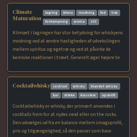
Climate
lagring
klima
modning
fad
træ
Maturation
fordampning
aroma
stil
Klimaet i lagringen har stor betydning for whiskyens
modning ved at ændre hastigheden af udvekslingen
mellem spiritus og egetræ og ved at påvirke de
kemiske reaktioner i træet. Generelt øger højere te
Cocktailwhisky
cocktail
whisky
blandet whisky
bar
drikke
klassiker
opskrift
Cocktailwhisky er whisky, der primært anvendes i
cocktails frem for at nydes neat eller on the rocks.
Den udvælges ud fra en balance mellem smagsprofil,
pris og tilgængelighed, så den passer som base