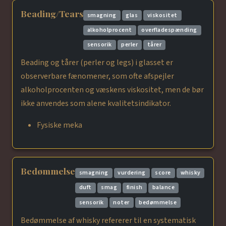
Beading/Tears
smagning
glas
viskositet
alkoholprocent
overfladespænding
sensorik
perler
tårer
Beading og tårer (perler og legs) i glasset er
observerbare fænomener, som ofte afspejler
alkoholprocenten og væskens viskositet, men de bør
ikke anvendes som alene kvalitetsindikator.
Fysiske meka
Bedømmelse
smagning
vurdering
score
whisky
duft
smag
finish
balance
sensorik
noter
bedømmelse
Bedømmelse af whisky refererer til en systematisk