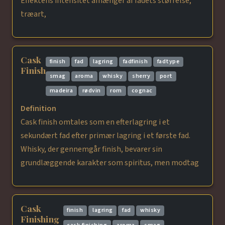
Effektens intensitet afhænger af fadets størrelse,
træart,
Cask
finish
fad
lagring
fadfinish
fadtype
Finish
smag
aroma
whisky
sherry
port
madeira
rødvin
rom
cognac
Definition
Cask finish omtales som en efterlagring i et
sekundært fad efter primær lagring i et første fad.
Whisky, der gennemgår finish, bevarer sin
grundlæggende karakter som spiritus, men modtag
Cask
finish
lagring
fad
whisky
Finishing