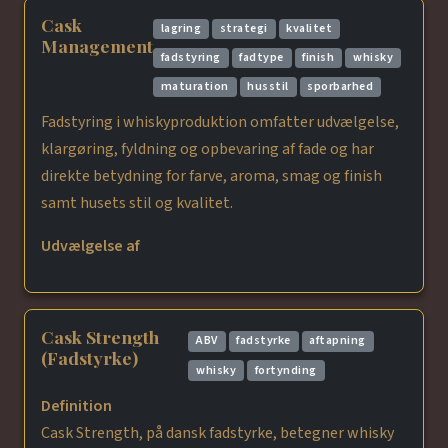
Cask
lagring
strategi
kvalitet
Management
fadstyring
fadtype
finish
whisky
maturation
husstil
sporbarhed
Fadstyring i whiskyproduktion omfatter udvælgelse,
klargøring, fyldning og opbevaring af fade og har
direkte betydning for farve, aroma, smag og finish
samt husets stil og kvalitet.
Udvælgelse af
Cask Strength
ABV
fadstyrke
aftapning
(Fadstyrke)
whisky
fortynding
Definition
Cask Strength, på dansk fadstyrke, betegner whisky