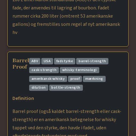
fade, der anvendes til lagring af bourbon. Fadet
rummer cirka 200 liter (omtrent 53 amerikanske
gallons) og fremstilles som regel af nyt amerikansk
hv
Barrel
ABV
USA
fadstyrke
barrel-strength
Proof
cask-strength
whisky-terminologi
amerikansk-whisky
proof
mærkning
dilution
bottle-strength
Definition
Barrel proof (også kaldet barrel-strength eller cask-
strength) er en amerikansk betegnelse for whisky
tappet ved den styrke, den havde i fadet, uden