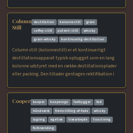
Column
destillation
kolonnestill
grain
Still
coffey-still
patent-still
whisky
grain-whisky
kontinuerlig-destillation
Column still (kolonnestill) er et kontinuerligt
destillationsapparat typisk opbygget som en lang
kolonne udstyret med en række destillationsplader
eller packing. Den tillader gentagen rektifikation i
Cooper
kooper
kooperage
fadbygger
fad
håndværk
fremstilling-af-fade
whisky
lagring
egetræ
træarbejde
toastning
forbrænding