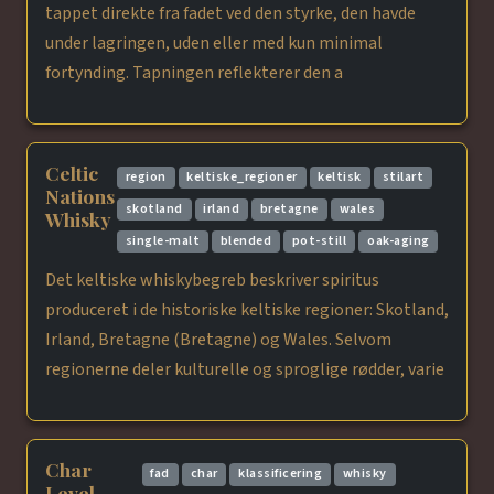
tappet direkte fra fadet ved den styrke, den havde
under lagringen, uden eller med kun minimal
fortynding. Tapningen reflekterer den a
Celtic
region
keltiske_regioner
keltisk
stilart
Nations
skotland
irland
bretagne
wales
Whisky
single-malt
blended
pot-still
oak-aging
Det keltiske whiskybegreb beskriver spiritus
produceret i de historiske keltiske regioner: Skotland,
Irland, Bretagne (Bretagne) og Wales. Selvom
regionerne deler kulturelle og sproglige rødder, varie
Char
fad
char
klassificering
whisky
Level