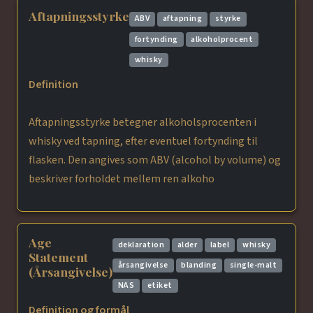
Aftapningsstyrke
ABV
aftapning
styrke
fortynding
alkoholprocent
whisky
Definition
Aftapningsstyrke betegner alkoholsprocenten i
whisky ved tapning, efter eventuel fortynding til
flasken. Den angives som ABV (alcohol by volume) og
beskriver forholdet mellem ren alkoho
Age
deklaration
alder
label
whisky
Statement
årsangivelse
blanding
single-malt
(Årsangivelse)
NAS
etiket
Definition og formål