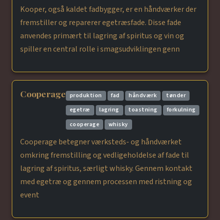
Kooper, også kaldet fadbygger, er en håndværker der
fremstiller og reparerer egetræsfade. Disse fade
anvendes primært til lagring af spiritus og vin og
spiller en central rolle i smagsudviklingen genn
Cooperage
produktion
fad
håndværk
tønder
egetræ
lagring
toastning
forkulning
cooperage
whisky
Cooperage betegner værksteds- og håndværket
omkring fremstilling og vedligeholdelse af fade til
lagring af spiritus, særligt whisky. Gennem kontakt
med egetræ og gennem processen med ristning og
event