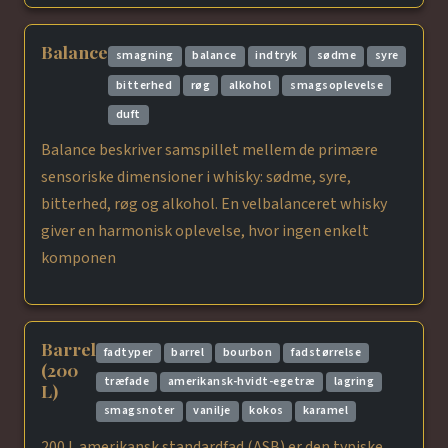
Balance
smagning
balance
indtryk
sødme
syre
bitterhed
røg
alkohol
smagsoplevelse
duft
Balance beskriver samspillet mellem de primære
sensoriske dimensioner i whisky: sødme, syre,
bitterhed, røg og alkohol. En velbalanceret whisky
giver en harmonisk oplevelse, hvor ingen enkelt
komponen
Barrel
fadtyper
barrel
bourbon
fadstørrelse
(200
træfade
amerikansk-hvidt-egetræ
lagring
L)
smagsnoter
vanilje
kokos
karamel
200 L amerikansk standardfad (ASB) er den typiske