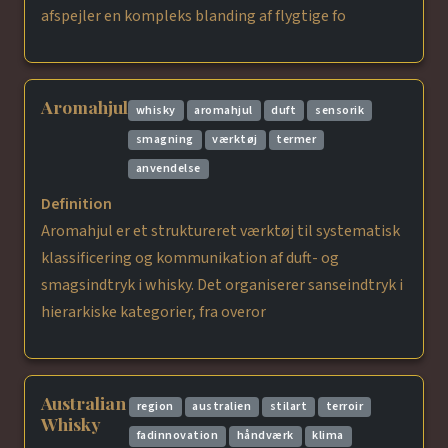
afspejler en kompleks blanding af flygtige fo
Aromahjul
whisky
aromahjul
duft
sensorik
smagning
værktøj
termer
anvendelse
Definition
Aromahjul er et struktureret værktøj til systematisk
klassificering og kommunikation af duft- og
smagsindtryk i whisky. Det organiserer sanseindtryk i
hierarkiske kategorier, fra overor
Australian
region
australien
stilart
terroir
Whisky
fadinnovation
håndværk
klima