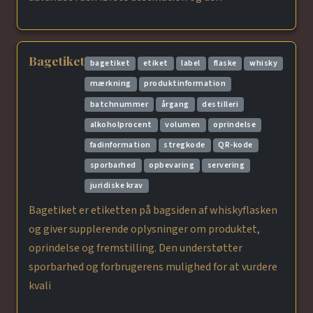
Bagetiket
bagetiket
etiket
label
flaske
whisky
mærkning
produktinformation
batchnummer
årgang
destilleri
alkoholprocent
volumen
oprindelse
fadinformation
stregkode
QR-kode
sporbarhed
opbevaring
servering
juridiske krav
Bagetiket er etiketten på bagsiden af whiskyflasken
og giver supplerende oplysninger om produktet,
oprindelse og fremstilling. Den understøtter
sporbarhed og forbrugerens mulighed for at vurdere
kvali