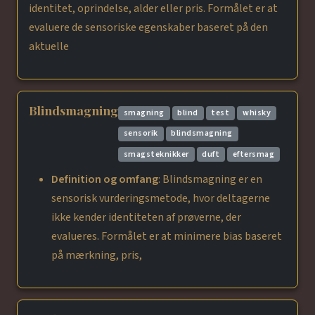
identitet, oprindelse, alder eller pris. Formålet er at
evaluere de sensoriske egenskaber baseret på den
aktuelle
Blindsmagning
smagning
blind
test
whisky
sensorik
blindsmagning
smagsteknikker
duft
eftersmag
Definition og omfang
: Blindsmagning er en
sensorisk vurderingsmetode, hvor deltagerne
ikke kender identiteten af prøverne, der
evalueres. Formålet er at minimere bias baseret
på mærkning, pris,