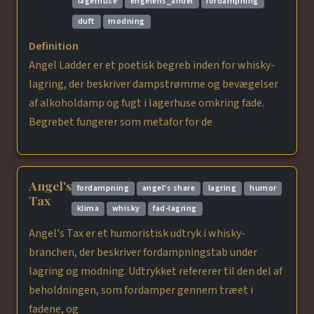
lagerhuse
engelens_andel
fordampning
duft
modning
Definition
Angel Ladder er et poetisk begreb inden for whisky-
lagring, der beskriver dampstrømme og bevægelser
af alkoholdamp og fugt i lagerhuse omkring fade.
Begrebet fungerer som metafor for de
Angel's
fordampning
angel's share
lagring
humor
Tax
klima
whisky
fad-lagring
Angel's Tax er et humoristisk udtryk i whisky-
branchen, der beskriver fordampningstab under
lagring og modning. Udtrykket refererer til den del af
beholdningen, som fordamper gennem træet i
fadene, og