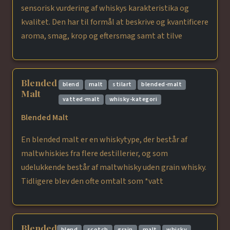
sensorisk vurdering af whiskys karakteristika og
kvalitet. Den har til formål at beskrive og kvantificere
aroma, smag, krop og eftersmag samt at tilve
Blended
blend
malt
stilart
blended-malt
Malt
vatted-malt
whisky-kategori
Blended Malt
En blended malt er en whiskytype, der består af
maltwhiskies fra flere destillerier, og som
udelukkende består af maltwhisky uden grain whisky.
Tidligere blev den ofte omtalt som *vatt
Blended
blend
scotch
grain
malt
whisky