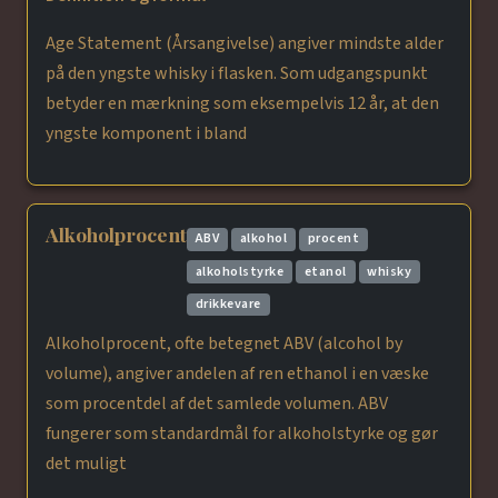
Age Statement (Årsangivelse) angiver mindste alder
på den yngste whisky i flasken. Som udgangspunkt
betyder en mærkning som eksempelvis 12 år, at den
yngste komponent i bland
Alkoholprocent
ABV
alkohol
procent
alkoholstyrke
etanol
whisky
drikkevare
Alkoholprocent, ofte betegnet ABV (alcohol by
volume), angiver andelen af ren ethanol i en væske
som procentdel af det samlede volumen. ABV
fungerer som standardmål for alkoholstyrke og gør
det muligt