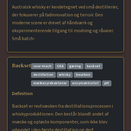
Australsk whisky er kendetegnet ved små destillerier,
der fokuserer på fadinnovation og terroir. Den
moderne scene er drevet af håndværk og
eksperimenterende tilgang til modning og råvarer.
Små batch-
Backset
sour-mash
USA
gæring
backset
destillation
whisky
bourbon
mælkesyrebakterier
enzymaktivitet
pH
Definition
Backset er restvæsken fra destillationsprocessen i
whiskyproduktionen. Den består blandt andet af
mæske og opløste komponenter, som ikke blev
udvundet i den første destillation og derf