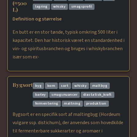
(≈500
lagring
whisky
smagsprofil
L)
Definition og størrelse
En butt er en stor tønde, typisk omkring 500 liter i
kapacitet. Den har historisk været en standardenhed i
vin- og spiritusbranchen og bruges i whiskybranchen
især som ex-
Bygsort
byg
korn
sort
whisky
maltbyg
barley
smagsnuancer
diastatisk_kraft
fermentering
maltning
produktion
Bygsort er en specifik sort af maltingbyg (Hordeum
vulgare ssp. distichum), der anvendes som hovedkilde
til fermenterbare sukkerarter og aromaer i