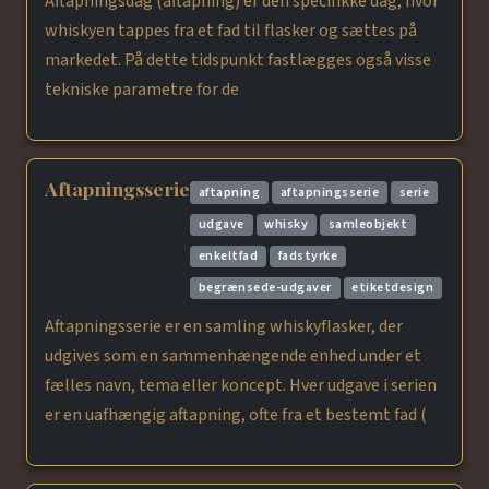
Aftapningsdag (aftapning) er den specifikke dag, hvor
whiskyen tappes fra et fad til flasker og sættes på
markedet. På dette tidspunkt fastlægges også visse
tekniske parametre for de
Aftapningsserie
aftapning
aftapningsserie
serie
udgave
whisky
samleobjekt
enkeltfad
fadstyrke
begrænsede-udgaver
etiketdesign
Aftapningsserie er en samling whiskyflasker, der
udgives som en sammenhængende enhed under et
fælles navn, tema eller koncept. Hver udgave i serien
er en uafhængig aftapning, ofte fra et bestemt fad (