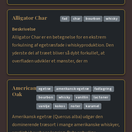
Alligator Char
fad
char
bourbon
whisky
Beskrivelse
Alligator Char er en betegnelse for en ekstrem
forkulning af egetræsfade i whiskyproduktion. Den
yderste del af træet bliver så dybt forkullet, at
overfladen udvikler et mønster, der m
American
egetræ
amerikansk-egetræ
fadlagring
Oak
bourbon
whisky
vanillin
lactoner
vanilje
kokos
noter
karamel
Amerikansk egetræ (Quercus alba) udgør den
dominerende træsort i mange amerikanske whiskyer,