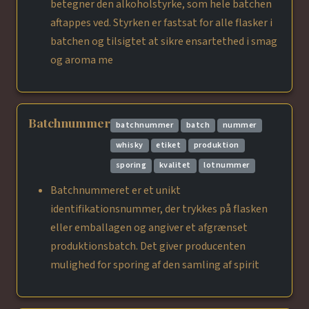
betegner den alkoholstyrke, som hele batchen
aftappes ved. Styrken er fastsat for alle flasker i
batchen og tilsigtet at sikre ensartethed i smag
og aroma me
Batchnummer
batchnummer
batch
nummer
whisky
etiket
produktion
sporing
kvalitet
lotnummer
Batchnummeret er et unikt
identifikationsnummer, der trykkes på flasken
eller emballagen og angiver et afgrænset
produktionsbatch. Det giver producenten
mulighed for sporing af den samling af spirit