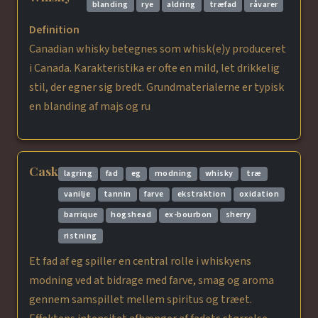
blanding
rye
aldring
træfad
råvarer
Definition
Canadian whisky betegnes som whisk(e)y produceret
i Canada. Karakteristika er ofte en mild, let drikkelig
stil, der egner sig bredt. Grundmaterialerne er typisk
en blanding af majs og ru
Cask
lagring
fad
eg
modning
whisky
træ
vanilje
tannin
farve
ekstraktion
oxidation
barrique
hogshead
ex-bourbon
sherry
ristning
Et fad af eg spiller en central rolle i whiskyens
modning ved at bidrage med farve, smag og aroma
gennem samspillet mellem spiritus og træet.