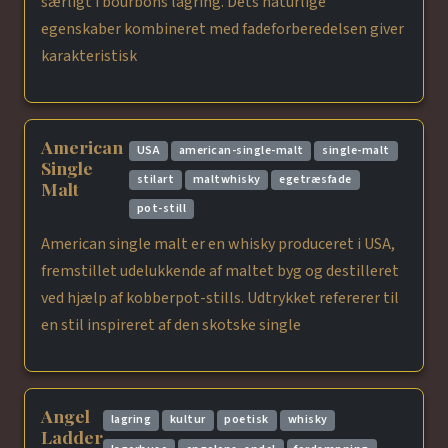
særligt i bourbons lagring. Dets naturlige
egenskaber kombineret med fadeforberedelsen giver
karakteristisk
American
USA
american-single-malt
single-malt
Single
stilart
maltwhisky
egetræsfade
Malt
pot-still
American single malt er en whisky produceret i USA,
fremstillet udelukkende af maltet byg og destilleret
ved hjælp af kobberpot-stills. Udtrykket refererer til
en stil inspireret af den skotske single
Angel
lagring
kultur
poetisk
whisky
Ladder