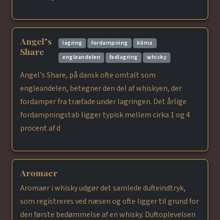
Angel"s
lagring
fordampning
klima
Share
engleandelen
fadlagring
whisky
Angel's Share, på dansk ofte omtalt som
engleandelen, betegner den del af whiskyen, der
fordamper fra træfade under lagringen. Det årlige
fordampningstab ligger typisk mellem cirka 1 og 4
procent af d
Aromaer
Aromaer i whisky udgør det samlede dufteindtryk,
som registreres ved næsen og ofte ligger til grund for
den første bedømmelse af en whisky. Duftoplevelsen