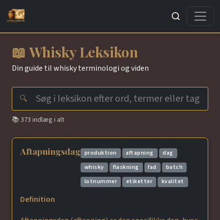
Søg
📖 Whisky Leksikon
Din guide til whisky terminologi og viden
🔍
📚 373 indlæg i alt
Aftapningsdag
produktion
aftapning
dag
whisky
flaskning
fad
batch
lotnummer
etiketter
kvalitet
Definition