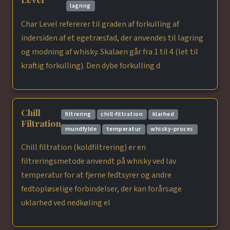
lagring
Char Level refererer til graden af forkulling af
indersiden af et egetræsfad, der anvendes til lagring
og modning af whisky. Skalaen går fra 1 til 4 (let til
kraftig forkulling). Den dybe forkulling d
Chill
filtrering
chill-filtration
klarhed
Filtration
mundfylde
temperatur
whisky-proces
Chill filtration (koldfiltrering) er en
filtreringsmetode anvendt på whisky ved lav
temperatur for at fjerne fedtsyrer og andre
fedtopløselige forbindelser, der kan forårsage
uklarhed ved nedkøling el