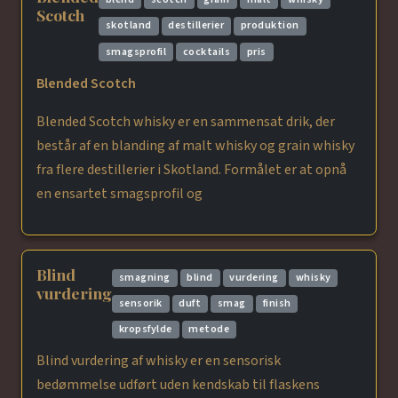
Scotch
skotland
destillerier
produktion
smagsprofil
cocktails
pris
Blended Scotch
Blended Scotch whisky er en sammensat drik, der
består af en blanding af malt whisky og grain whisky
fra flere destillerier i Skotland. Formålet er at opnå
en ensartet smagsprofil og
Blind
smagning
blind
vurdering
whisky
vurdering
sensorik
duft
smag
finish
kropsfylde
metode
Blind vurdering af whisky er en sensorisk
bedømmelse udført uden kendskab til flaskens