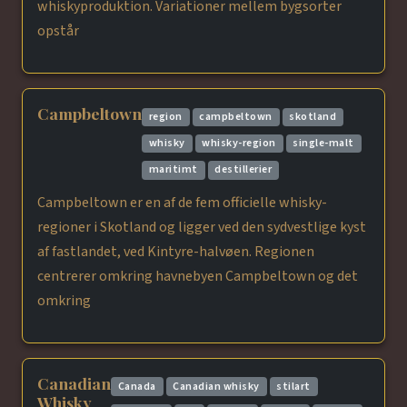
whiskyproduktion. Variationer mellem bygsorter
opstår
Campbeltown
region
campbeltown
skotland
whisky
whisky-region
single-malt
maritimt
destillerier
Campbeltown er en af de fem officielle whisky-
regioner i Skotland og ligger ved den sydvestlige kyst
af fastlandet, ved Kintyre-halvøen. Regionen
centrerer omkring havnebyen Campbeltown og det
omkring
Canadian
Canada
Canadian whisky
stilart
Whisky