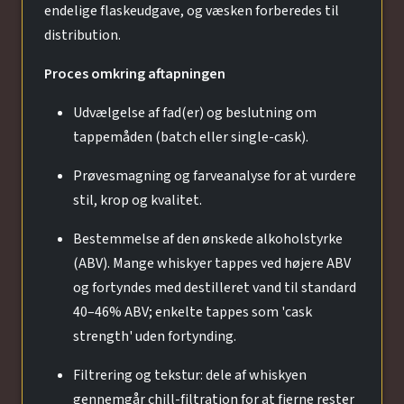
endelige flaskeudgave, og væsken forberedes til
distribution.
Proces omkring aftapningen
Udvælgelse af fad(er) og beslutning om
tappemåden (batch eller single-cask).
Prøvesmagning og farveanalyse for at vurdere
stil, krop og kvalitet.
Bestemmelse af den ønskede alkoholstyrke
(ABV). Mange whiskyer tappes ved højere ABV
og fortyndes med destilleret vand til standard
40–46% ABV; enkelte tappes som 'cask
strength' uden fortynding.
Filtrering og tekstur: dele af whiskyen
gennemgår chill-filtration for at fjerne rester