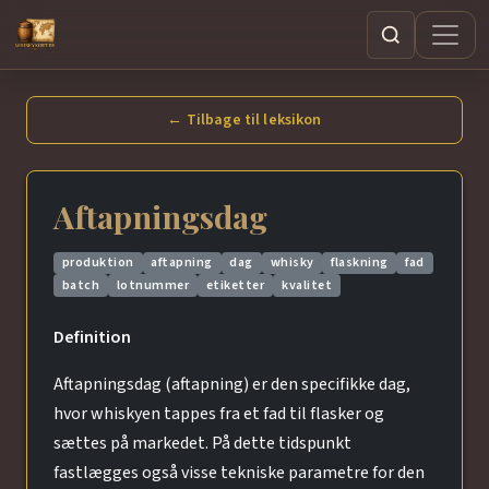
Søg
← Tilbage til leksikon
Aftapningsdag
produktion
aftapning
dag
whisky
flaskning
fad
batch
lotnummer
etiketter
kvalitet
Definition
Aftapningsdag (aftapning) er den specifikke dag,
hvor whiskyen tappes fra et fad til flasker og
sættes på markedet. På dette tidspunkt
fastlægges også visse tekniske parametre for den