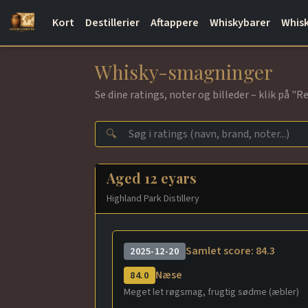
Kort
Destillerier
Aftappere
Whiskybarer
Whisk
Whisky-smagninger
Se dine ratings, noter og billeder – klik på "
🔍
Aged 12 eyars
Highland Park Distillery
Samlet score: 84.3
2025-12-20
Næse
84.0
Meget let røgsmag, frugtig sødme (æbler)