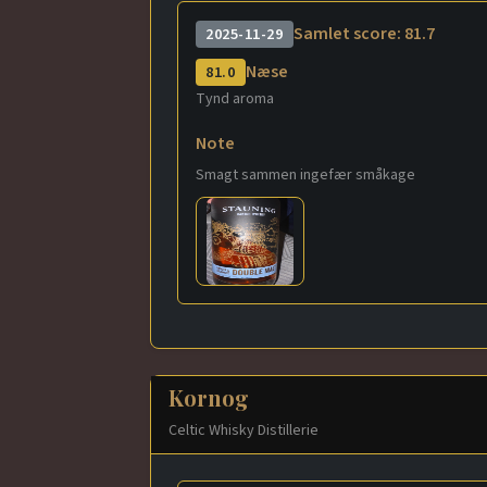
Samlet score: 81.7
2025-11-29
Næse
81.0
Tynd aroma
Note
Smagt sammen ingefær småkage
Kornog
Celtic Whisky Distillerie