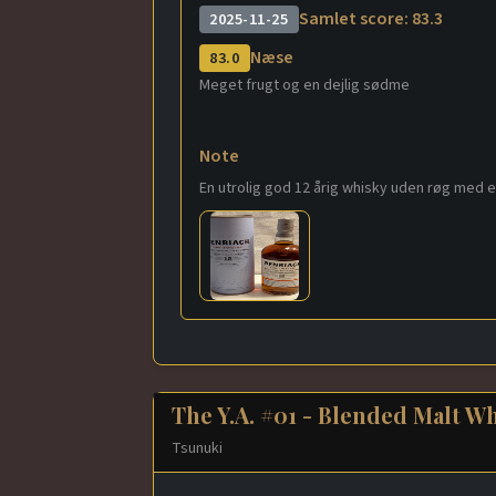
Samlet score: 83.3
2025-11-25
Næse
83.0
Meget frugt og en dejlig sødme
Note
En utrolig god 12 årig whisky uden røg med en d
The Y.A. #01 - Blended Malt W
Tsunuki