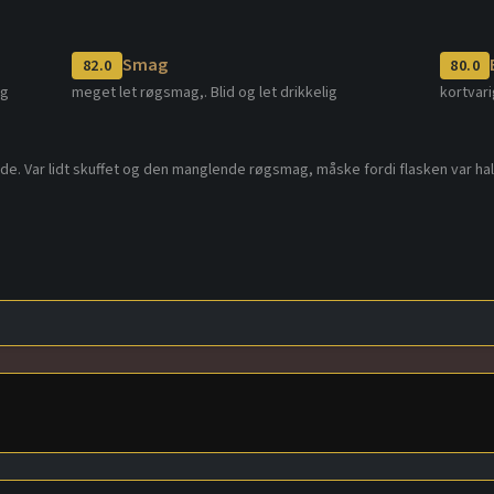
Smag
82.0
80.0
øg
meget let røgsmag,. Blid og let drikkelig
kortvari
de. Var lidt skuffet og den manglende røgsmag, måske fordi flasken var hal