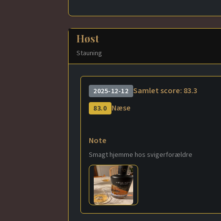
Høst
Stauning
Samlet score: 83.3
2025-12-12
Næse
83.0
Note
Smagt hjemme hos svigerforældre