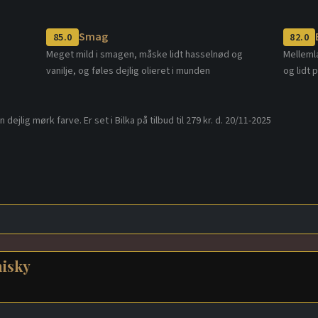
Smag
85.0
82.0
Meget mild i smagen, måske lidt hasselnød og
Melleml
vanilje, og føles dejlig olieret i munden
og lidt 
ejlig mørk farve. Er set i Bilka på tilbud til 279 kr. d. 20/11-2025
hisky