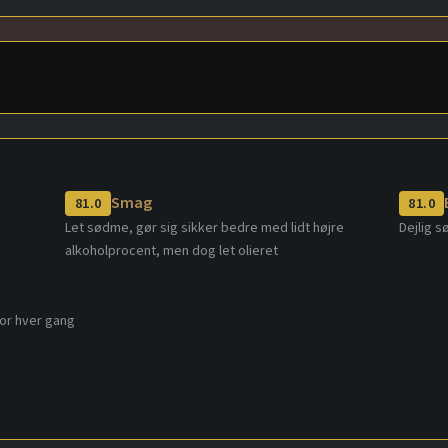
Smag
81.0
81.0
Let sødme, gør sig sikker bedre med lidt højre
Dejlig s
alkoholprocent, men dog let olieret
for hver gang