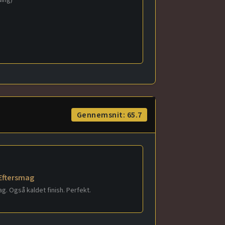
ing)
Gennemsnit: 65.7
Eftersmag
g. Også kaldet finish. Perfekt.