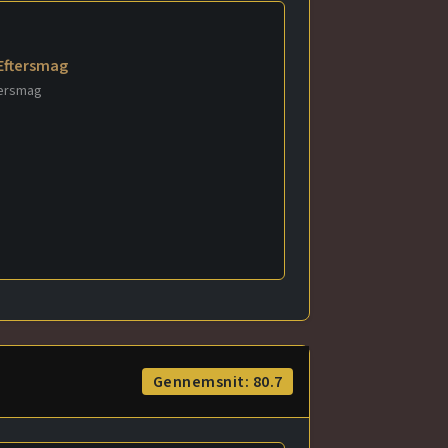
Eftersmag
tersmag
Gennemsnit: 80.7