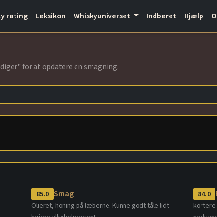
y rating
Leksikon
Whiskyuniverset
Indberet
Hjælp
Rediger" for at opdatere en smagning.
Smag
85.0
84.0
Olieret, honing på læberne. Kunne godt tåle lidt
kortere