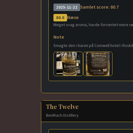
Samlet score: 80.7
2025-11-22
Næse
80.0
Meget svag aroma, havde forventet mere r
Note
Smagte den i baren på Comwell hotel i Roskil
The Twelve
BenRiach Distillery