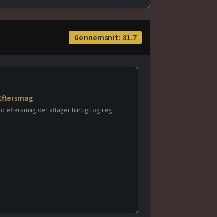
Gennemsnit: 81.7
Eftersmag
ød eftersmag der aftager hurtigt og i eg