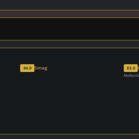
Smag
84.0
83.0
Melleml