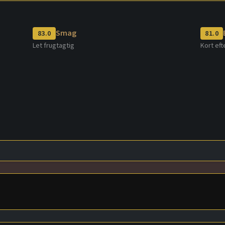
Smag
83.0
81.0
Let frugtagtig
Kort ef