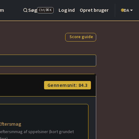
Om
Søg
Log ind
Opret bruger
DA
🌐
Ctrl/⌘ K
Score guide
Gennemsnit: 84.3
Eftersmag
 eftersmmag af sppelsiner (kort grundet