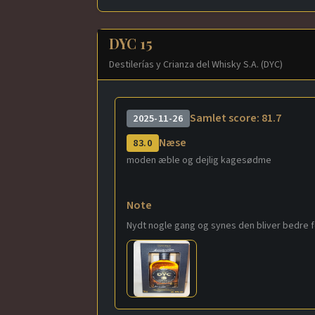
DYC 15
Destilerías y Crianza del Whisky S.A. (DYC)
Samlet score: 81.7
2025-11-26
Næse
83.0
moden æble og dejlig kagesødme
Note
Nydt nogle gang og synes den bliver bedre 