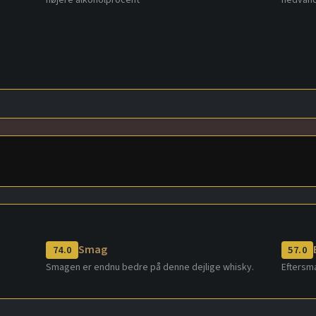
højere alkoholprocent
nedvand
Smag
74.0
57.0
Smagen er endnu bedre på denne dejlige whisky.
Eftersma