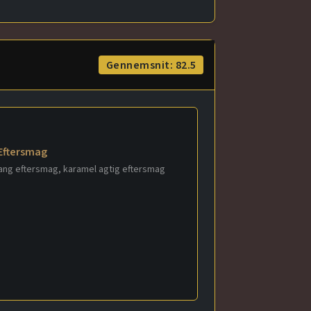
Gennemsnit: 82.5
Eftersmag
ang eftersmag, karamel agtig eftersmag