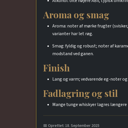
Alkohol: ofte højere ABV, typisk omkrin
Aroma og smag
Aroma: noter af mørke frugter (svisker, 
varianter har let røg.
Smag: fyldig og robust; noter af karam
modstand ved ganen.
Finish
Lang og varm; vedvarende eg-noter og 
Fadlagring og stil
Mange tunge whiskyer lagres længere på
📅 Oprettet: 18. September 2025