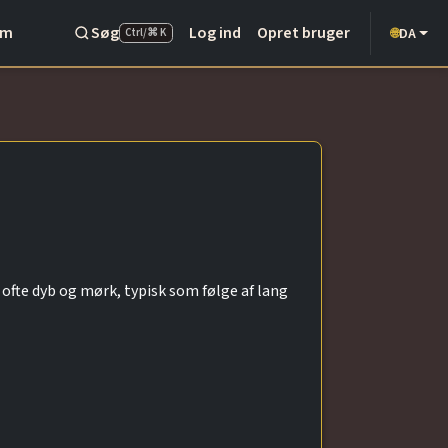
Om
Søg
Log ind
Opret bruger
DA
🌐
Ctrl/⌘ K
ofte dyb og mørk, typisk som følge af lang