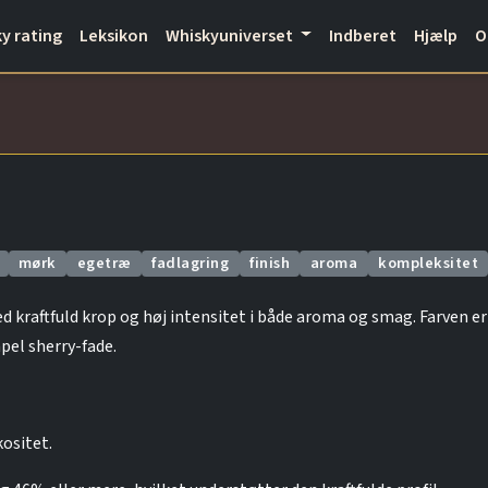
y rating
Leksikon
Whiskyuniverset
Indberet
Hjælp
mørk
egetræ
fadlagring
finish
aroma
kompleksitet
kraftfuld krop og høj intensitet i både aroma og smag. Farven er 
pel sherry-fade.
kositet.