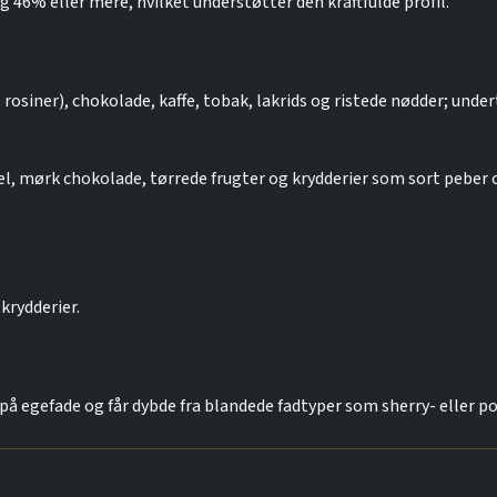
g 46% eller mere, hvilket understøtter den kraftfulde profil.
rosiner), chokolade, kaffe, tobak, lakrids og ristede nødder; under
el, mørk chokolade, tørrede frugter og krydderier som sort peber o
krydderier.
 egefade og får dybde fra blandede fadtyper som sherry- eller po