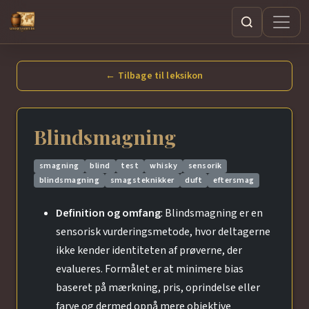
Søg
← Tilbage til leksikon
Blindsmagning
smagning
blind
test
whisky
sensorik
blindsmagning
smagsteknikker
duft
eftersmag
Definition og omfang
: Blindsmagning er en
sensorisk vurderingsmetode, hvor deltagerne
ikke kender identiteten af prøverne, der
evalueres. Formålet er at minimere bias
baseret på mærkning, pris, oprindelse eller
farve og dermed opnå mere objektive