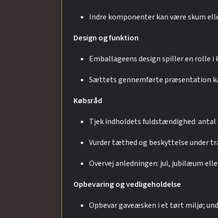
Indre komponenter kan være skum eller 
Design og funktion
Emballageens design spiller en rolle i
Sættets gennemførte præsentation kan 
Købsråd
Tjek indholdets fuldstændighed: antal 
Vurder tæthed og beskyttelse under tr
Overvej anledningen: jul, jubilæum ell
Opbevaring og vedligeholdelse
Opbevar gaveæsken i et tørt miljø; undg