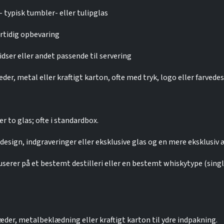
 – typisk tumbler- eller tulipglas
ertidig opbevaring
ser eller andet passende til servering
der, metal eller kraftigt karton, ofte med tryk, logo eller farvede
r to glas; ofte i standardbox.
design, indgraveringer eller eksklusive glas og en mere eksklusiv 
kuserer på et bestemt destilleri eller en bestemt whiskytype (sing
 læder, metalbeklædning eller kraftigt karton til ydre indpakning.