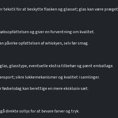
tekstil for at beskytte flasken og glasset; glas kan være præget 
 købsopfattelsen og giver en forventning om kvalitet.
påvirke opfattelsen af whiskyen, selv før smag.
glas, glasstype, eventuelle ekstra tilbehør og pænt emballage.
ansport; sikre lukkemekanismer og kvalitet i samlinger.
er fødselsdag kan berettige en mere eksklusiv sæt.
å direkte sollys for at bevare farver og tryk.