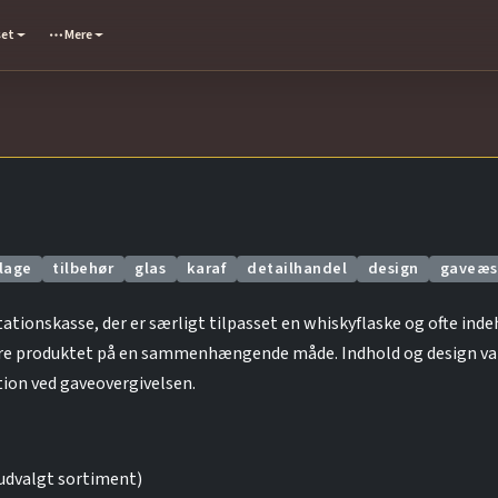
set
Mere
lage
tilbehør
glas
karaf
detailhandel
design
gaveæs
ionskasse, der er særligt tilpasset en whiskyflaske og ofte indeh
re produktet på en sammenhængende måde. Indhold og design var
on ved gaveovergivelsen.
udvalgt sortiment)