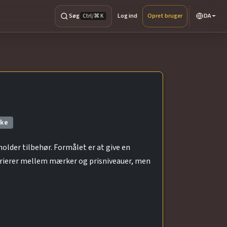
Søg
Log ind
Opret bruger
DA
Ctrl/⌘ K
ke
older tilbehør. Formålet er at give en
ierer mellem mærker og prisniveauer, men