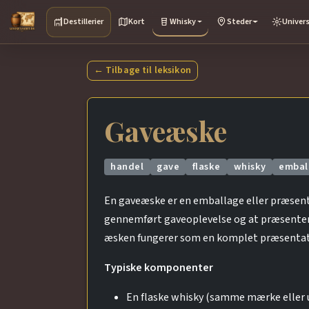
Destillerier
Kort
Whisky
Steder
Univer
← Tilbage til leksikon
Gaveæske
handel
gave
flaske
whisky
embal
En gaveæske er en emballage eller præsentat
gennemført gaveoplevelse og at præsente
æsken fungerer som en komplet præsentati
Typiske komponenter
En flaske whisky (samme mærke eller 