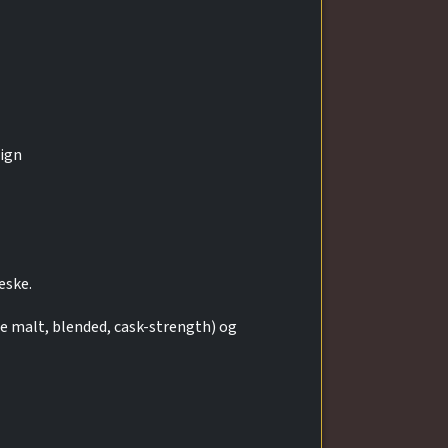
sign
æske.
le malt, blended, cask-strength) og