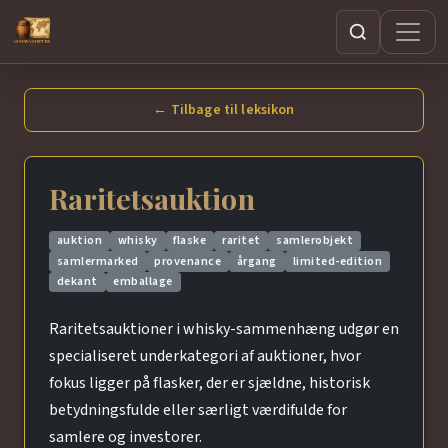
Søg
← Tilbage til leksikon
Raritetsauktion
auktion
whisky
flaske
raritet
samlerobjekt
samlermarked
provenance
årgang
limited-edition
dekant
emballage
Raritetsauktioner i whisky-sammenhæng udgør en
specialiseret underkategori af auktioner, hvor
fokus ligger på flasker, der er sjældne, historisk
betydningsfulde eller særligt værdifulde for
samlere og investorer.