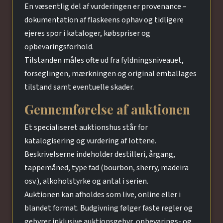
En væsentlig del af vurderingen er provenance –
dokumentation af flaskeens ophav og tidligere
ejeres spor i kataloger, købspriser og
opbevaringsforhold.
Tilstanden måles ofte ud fra fyldningsniveauet,
forseglingen, mærkningen og original emballages
tilstand samt eventuelle skader.
Gennemførelse af auktionen
Et specialiseret auktionshus står for
katalogisering og vurdering af lottene.
Beskrivelserne indeholder destilleri, årgang,
tappemåned, type fad (bourbon, sherry, madeira
osv.), alkoholstyrke og antal i serien.
Auktionen kan afholdes som live, online eller i
blandet format. Budgivning følger faste regler og
gebyrer inklusive auktionsgebyr, opbevarings- og