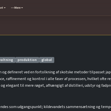
set
Mere
valtning
produktion
global
 og defineret ved en fortolkning af skotske metoder tilpasset jap
, raffinement og kontrol i alle faser af processen, hvilket ofte 
 og elegant til mere røget, afhængigt af distilleri, udstyr og fadp
anvendes som udgangspunkt; kildevandets sammensætning og tempe