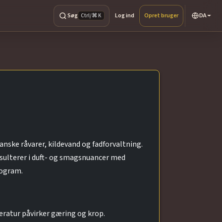
Søg
Log ind
Opret bruger
DA
Ctrl/⌘ K
anske råvarer, kildevand og fadforvaltning.
resulterer i duft- og smagsnuancer med
rogram.
ratur påvirker gæring og krop.