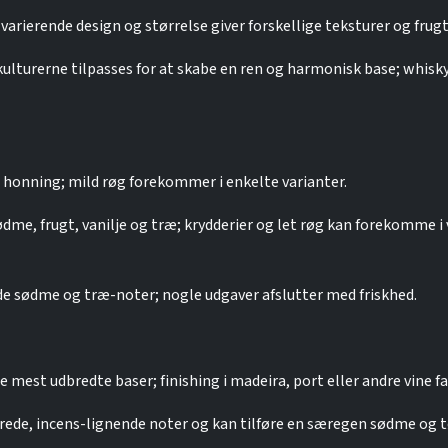
 varierende design og størrelse giver forskellige teksturer og frugt
lturerne tilpasses for at skabe en ren og harmonisk base; whisky
og honning; mild røg forekommer i enkelte varianter.
e, frugt, vanilje og træ; krydderier og let røg kan forekomme i vi
e sødme og træ-noter; nogle udgaver afslutter med friskhed.
 mest udbredte baser; finishing i madeira, port eller andre vine 
drede, incens-lignende noter og kan tilføre en særegen sødme og 