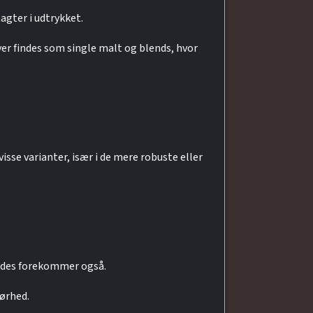
agter i udtrykket.
er findes som single malt og blends, hvor
sse varianter, især i de mere robuste eller
fades forekommer også.
tørhed.