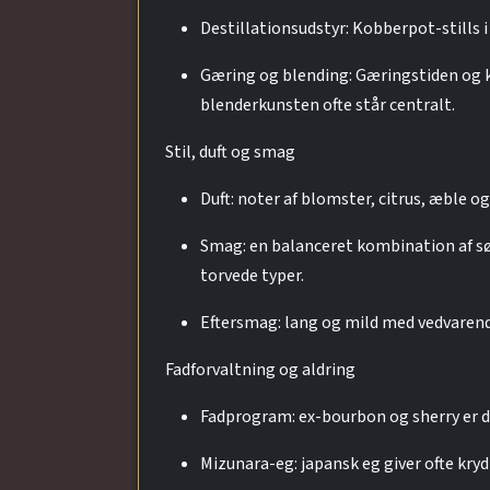
Destillationsudstyr: Kobberpot-stills i
Gæring og blending: Gæringstiden og ku
blenderkunsten ofte står centralt.
Stil, duft og smag
Duft: noter af blomster, citrus, æble 
Smag: en balanceret kombination af sødm
torvede typer.
Eftersmag: lang og mild med vedvarend
Fadforvaltning og aldring
Fadprogram: ex-bourbon og sherry er de
Mizunara-eg: japansk eg giver ofte kry