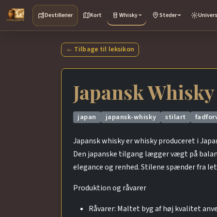
Destillerier
Kort
Whisky
Steder
Univer
← Tilbage til leksikon
Japansk Whisky
japan
japansk-whisky
stilart
fadfor
Japansk whisky er whisky produceret i Japan
Den japanske tilgang lægger vægt på balance
elegance og renhed. Stilene spænder fra let
Produktion og råvarer
Råvarer: Maltet byg af høj kvalitet 