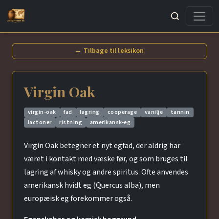
Søg
← Tilbage til leksikon
Virgin Oak
virgin-oak
fad
lagring
cooperage
vanilje
tannin
lactoner
ristning
amerikansk-eg
Virgin Oak betegner et nyt egfad, der aldrig har
været i kontakt med væske før, og som bruges til
lagring af whisky og andre spiritus. Ofte anvendes
amerikansk hvidt eg (Quercus alba), men
europæisk eg forekommer også.