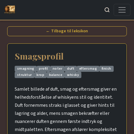
Søg
← Tilbage til leksikon
Smagsprofil
smagning
profil
noter
duft
eftersmag
finish
struktur
krop
balance
whisky
Samlet billede af duft, smag og eftersmag giver en
helhedsforståelse af whiskyens stil og identitet.
Duft fornemmes straks i glasset og giver hints til
lagring og alder, mens smagen bekræfter eller
nuancerer duften gennem første indtryk og
midtpaletten. Eftersmagen afslører kompleksitet