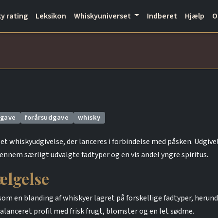
y rating
Leksikon
Whiskyuniverset
Indberet
Hjælp
dgave
forårsudgave
whisky
 whiskyudgivelse, der lanceres i forbindelse med påsken. Udgive
gennem særligt udvalgte fadtyper og en vis andel yngre spiritus.
ælgelse
en blanding af whiskyer lagret på forskellige fadtyper, herunder
balanceret profil med frisk frugt, blomster og en let sødme.