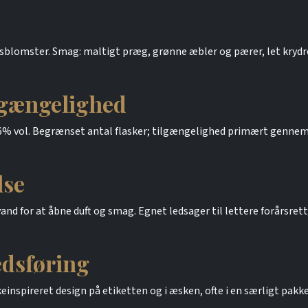
rårsblomster. Smag: maltigt præg, grønne æbler og pærer, let krydr
lgængelighed
46% vol. Begrænset antal flasker; tilgængelighed primært gennem
lse
and for at åbne duft og smag. Egnet ledsager til lettere forårsrett
dsføring
spireret design på etiketten og i æsken, ofte i en særligt pakk