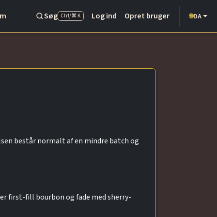
Om
Søg
Log ind
Opret bruger
DA
🌐
Ctrl/⌘ K
lsen består normalt af en mindre batch og
 first-fill bourbon og fade med sherry-