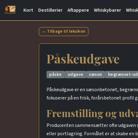
Kort
Destillerier
Aftappere
Whiskybarer
Whisk
← Tilbage til leksikon
Påskeudgave
påske
udgave
sæson
begrænset-u
Påskeudgave er en sæsonbetonet, begrænset
fokuserer på en frisk, forårsbetonet profil 
Fremstilling og udv
Producenten sammensætter ofte udgaven som 
eller portlagring. Formålet er at skabe en 