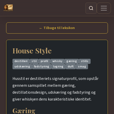
Søg
← Tilbage til leksikon
House Style
destilleri
stil
profil
whisky
gæring
stills
udskæring
fadstyring
lagring
duft
smag
Husstil er destilleriets signaturprofil, som opstår
gennem samspillet mellem gæring,
destillationsdesign, udskæring og fadstyring og
giver whiskyen dens karakteristiske identitet.
Gæring