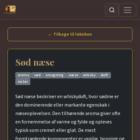
Søg
← Tilbage til leksikon
Sød næse
aroma
sød
smagning
næse
whisky
duft
noter
Sød næse beskriver en whiskyduft, hvor sødme er
den dominerende eller markante egenskab i
næseoplevelsen. Den tilhørende aroma giver ofte
en fornemmelse af varme og fylde og opleves
typisk som cremet eller glat. De mest
fremtrædende komponenter er vanilje, honning og