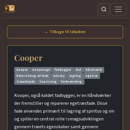
Søg
← Tilbage til leksikon
Cooper
kooper
kooperage
fadbygger
fad
håndværk
fremstilling-af-fade
whisky
lagring
egetræ
træarbejde
toastning
forbrænding
Kooper, også kaldet fadbygger, er en håndværker
der fremstiller og reparerer egetræsfade. Disse
fade anvendes primært til lagring af spiritus og vin
og spiller en central rolle i smagsudviklingen
gennem træets egenskaber samt gennem