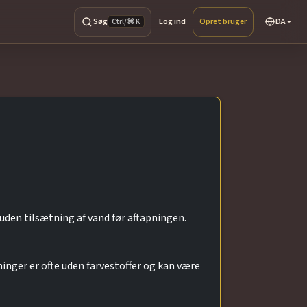
Søg
Log ind
Opret bruger
DA
Ctrl/⌘ K
uden tilsætning af vand før aftapningen.
ninger er ofte uden farvestoffer og kan være