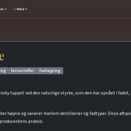
set
Mere
e
ing
farvestoffer
fadlagring
isky tappet ved den naturlige styrke, som den har opnået i fadet, 
ller højere og varierer mellem destillerier og fadtyper. Disse aftap
f producentens praksis.