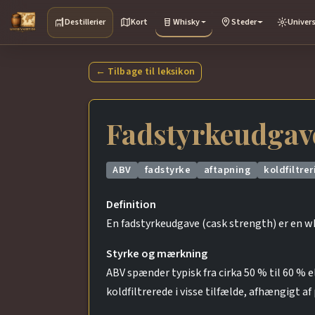
Destillerier
Kort
Whisky
Steder
Univer
← Tilbage til leksikon
Fadstyrkeudgav
ABV
fadstyrke
aftapning
koldfiltrer
Definition
En fadstyrkeudgave (cask strength) er en wh
Styrke og mærkning
ABV spænder typisk fra cirka 50 % til 60 % e
koldfiltrerede i visse tilfælde, afhængigt a