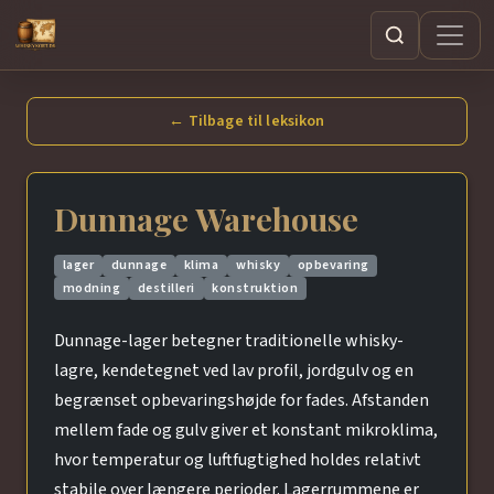
Søg
← Tilbage til leksikon
Dunnage Warehouse
lager
dunnage
klima
whisky
opbevaring
modning
destilleri
konstruktion
Dunnage-lager betegner traditionelle whisky-
lagre, kendetegnet ved lav profil, jordgulv og en
begrænset opbevaringshøjde for fades. Afstanden
mellem fade og gulv giver et konstant mikroklima,
hvor temperatur og luftfugtighed holdes relativt
stabile over længere perioder. Lagerrummene er