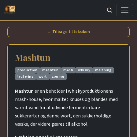
Søg
← Tilbage til leksikon
Mashtun
produktion
mashtun
mash
whisky
maltning
lautering
wort
gæring
Mashtun
er en beholder i whiskyproduktionens
mash-house, hvor maltet knuses og blandes med
varmt vand for at udvinde fermenterbare
sukkerarter og danne wort, den sukkerholdige
væske, der videre gæres til alkohol.