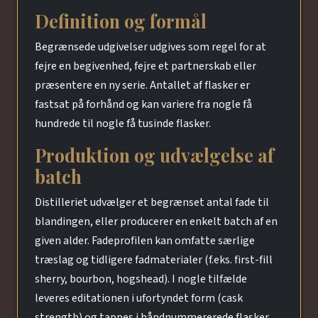
Definition og formål
Begrænsede udgivelser udgives som regel for at
fejre en begivenhed, fejre et partnerskab eller
præsentere en ny serie. Antallet af flasker er
fastsat på forhånd og kan variere fra nogle få
hundrede til nogle få tusinde flasker.
Produktion og udvælgelse af
batch
Distilleriet udvælger et begrænset antal fade til
blandingen, eller producerer en enkelt batch af en
given alder. Fadeprofilen kan omfatte særlige
træslag og tidligere fadmaterialer (f.eks. first-fill
sherry, bourbon, hogshead). I nogle tilfælde
leveres editationen i ufortyndet form (cask
strength) og tappes i håndnummererede flasker.