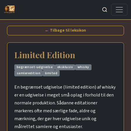
Søg
← Tilbage til leksikon
Limited Edition
begrænset-udgivelse
eksklusiv
whisky
samleredition
limited
En begrænset udgivelse (limited edition) af whisky
er en udgivelse i meget små oplag i forhold til den
normale produktion. Sådanne editationer
markeres ofte med særlige fade, aldre og
mærkning, der gør hver udgivelse unik og
målrettet samlere og entusiaster.