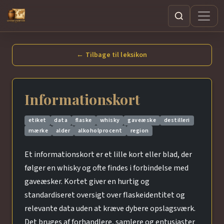
Søg
← Tilbage til leksikon
Informationskort
etiket
data
flaske
whisky
gaveæske
destilleri
mærke
alder
alkoholprocent
region
Et informationskort er et lille kort eller blad, der
følger en whisky og ofte findes i forbindelse med
gaveæsker. Kortet giver en hurtig og
standardiseret oversigt over flaskeidentitet og
relevante data uden at kræve dybere opslagsværk.
Det bruges af forhandlere, samlere og entusiaster