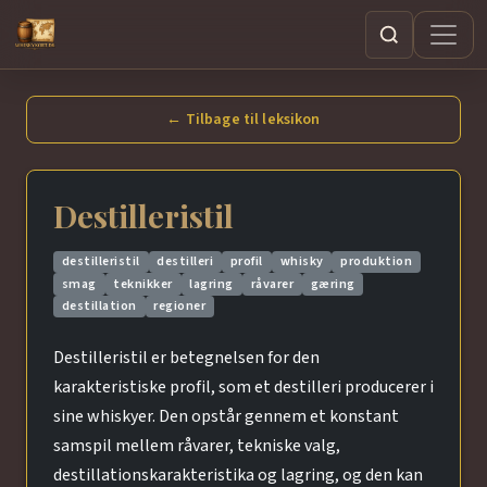
Søg
← Tilbage til leksikon
Destilleristil
destilleristil
destilleri
profil
whisky
produktion
smag
teknikker
lagring
råvarer
gæring
destillation
regioner
Destilleristil er betegnelsen for den
karakteristiske profil, som et destilleri producerer i
sine whiskyer. Den opstår gennem et konstant
samspil mellem råvarer, tekniske valg,
destillationskarakteristika og lagring, og den kan