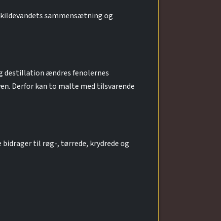
e, kildevandets sammensætning og
g destillation ændres fenolernes
yen. Derfor kan to malte med tilsvarende
bidrager til røg-, tørrede, krydrede og