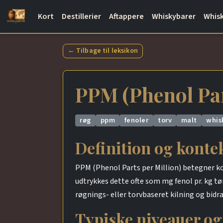
Kort
Destillerier
Aftappere
Whiskybarer
Whisk
← Tilbage til leksikon
PPM (Phenol Par
røg
ppm
fenoler
torv
malt
whis
Definition og konte
PPM (Phenol Parts per Million) betegner kon
udtrykkes dette ofte som mg fenol pr. kg t
røgnings- eller torvbaseret kilning og bidr
Typiske niveauer og