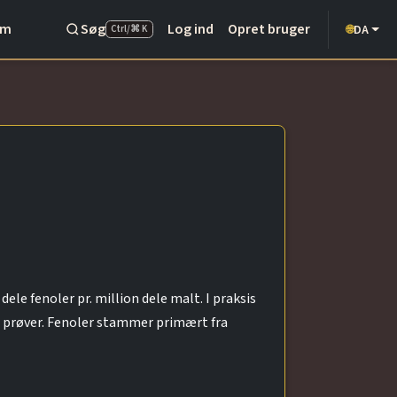
Om
Søg
Log ind
Opret bruger
DA
🌐
Ctrl/⌘ K
le fenoler pr. million dele malt. I praksis
te prøver. Fenoler stammer primært fra