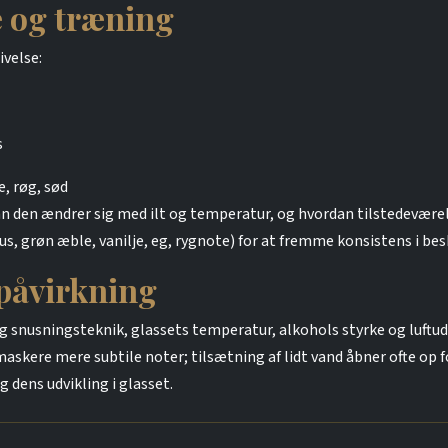
e og træning
ivelse:
s
, røg, sød
dan den ændrer sig med ilt og temperatur, og hvordan tilstedeværel
trus, grøn æble, vanilje, eg, rygnote) for at fremme konsistens i bes
 påvirkning
g snusningsteknik, glassets temperatur, alkohols styrke og luftudv
skere mere subtile noter; tilsætning af lidt vand åbner ofte op fo
 dens udvikling i glasset.