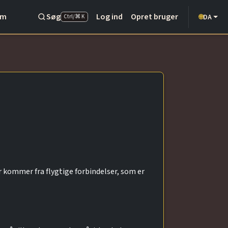
Om
Søg
Log ind
Opret bruger
DA
🌐
Ctrl/⌘ K
r kommer fra flygtige forbindelser, som er