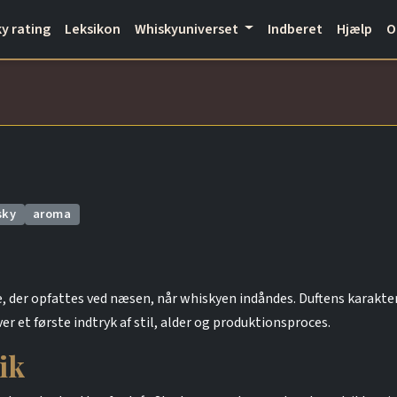
y rating
Leksikon
Whiskyuniverset
Indberet
Hjælp
sky
aroma
, der opfattes ved næsen, når whiskyen indåndes. Duftens karakte
ver et første indtryk af stil, alder og produktionsproces.
ik