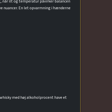
g, når ilt og temperatur påvirker balancen
nye nuancer. En let opvarmning i hænderne
 whisky med høj alkoholprocent have et