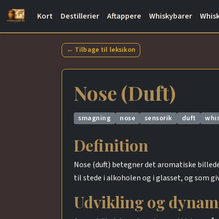
Kort
Destillerier
Aftappere
Whiskybarer
Whisk
← Tilbage til leksikon
Nose (Duft)
smagning
nose
sensorik
duft
whi
Definition
Nose (duft) betegner det aromatiske billede
til stede i alkoholen og i glasset, og som gi
Udvikling og dynam