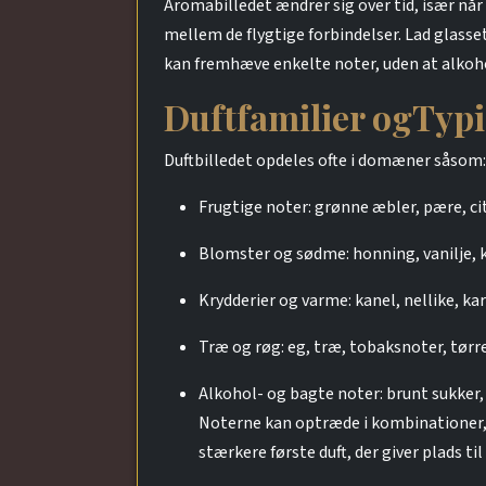
Aromabilledet ændrer sig over tid, især når 
mellem de flygtige forbindelser. Lad glasse
kan fremhæve enkelte noter, uden at alkoh
Duftfamilier ogTypi
Duftbilledet opdeles ofte i domæner såsom:
Frugtige noter: grønne æbler, pære, cit
Blomster og sødme: honning, vanilje, 
Krydderier og varme: kanel, nellike,
Træ og røg: eg, træ, tobaksnoter, tørr
Alkohol- og bagte noter: brunt sukker
Noterne kan optræde i kombinationer, 
stærkere første duft, der giver plads ti