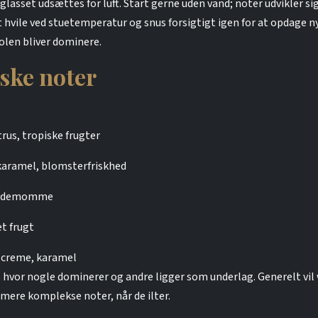
glasset udsættes for luft. Start gerne uden vand; noter udvikler si
t hvile ved stuetemperatur og snus forsigtigt igen for at opdage 
olen bliver dominere.
ske noter
rus, tropiske frugter
karamel, blomsterfriskhed
 kardemomme
et frugt
, creme, karamel
hvor nogle dominerer og andre ligger som underlag. Generelt vil
l mere komplekse noter, når de ilter.