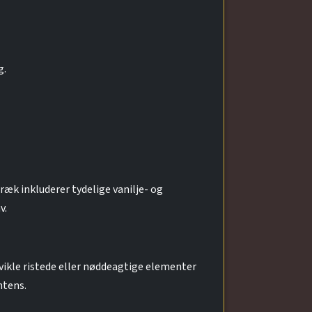
g.
æk inkluderer tydelige vanilje- og
v.
vikle ristede eller nøddeagtige elementer
ntens.