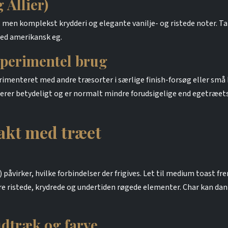
 Allier)
 men komplekst krydderi og elegante vanilje- og ristede noter. Ta
ed amerikansk eg.
sperimentel brug
imenteret med andre træsorter i særlige finish-forsøg eller små 
ierer betydeligt og er normalt mindre forudsigelige end egetræet
akt med træet
påvirker, hvilke forbindelser der frigives. Let til medium toast 
re ristede, krydrede og undertiden røgede elementer. Char kan dann
udtræk og farve