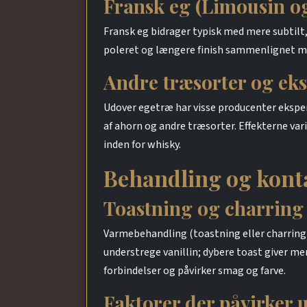
Fransk eg (Limousin og
Fransk eg bidrager typisk med mere subtilt,
poleret og længere finish sammenlignet m
Andre træsorter og ek
Udover egetræ har visse producenter eksper
af ahorn og andre træsorter. Effekterne var
inden for whisky.
Behandling og kont
Toastning og charring
Varmebehandling (toastning eller charring) 
understrege vanillin; dybere toast giver me
forbindelser og påvirker smag og farve.
Faktorer der påvirker 