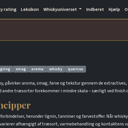
y rating
Leksikon
Whiskyuniverset
Indberet
Hjælp
agring
smag
aroma
whisky
quercus
ky, påvirker aroma, smag, farve og tekstur gennem de extractives, d
ndre træsorter forekommer i mindre skala – særligt ved finish 
ncipper
 forbindelser, herunder lignin, tanniner og farvestoffer. Når whi
er varierer afhængigt af træsort, varmebehandling og kontaktens va