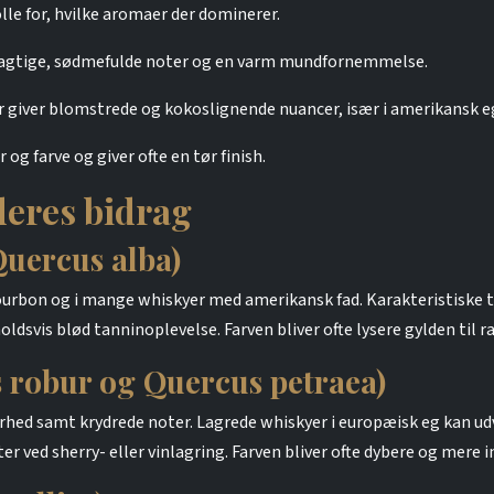
lle for, hvilke aromaer der dominerer.
iljeagtige, sødmefulde noter og en varm mundfornemmelse.
r giver blomstrede og kokoslignende nuancer, især i amerikansk e
 og farve og giver ofte en tør finish.
deres bidrag
Quercus alba)
urbon og i mange whiskyer med amerikansk fad. Karakteristiske tr
ldsvis blød tanninoplevelse. Farven bliver ofte lysere gylden til ra
 robur og Quercus petraea)
ørhed samt krydrede noter. Lagrede whiskyer i europæisk eg kan ud
 ved sherry- eller vinlagring. Farven bliver ofte dybere og mere i