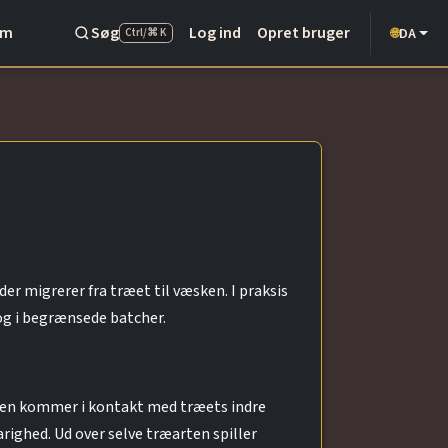
Om
Søg
Log ind
Opret bruger
DA
🌐
Ctrl/⌘ K
er migrerer fra træet til væsken. I praksis
og i begrænsede batcher.
skyen kommer i kontakt med træets indre
righed. Ud over selve træarten spiller