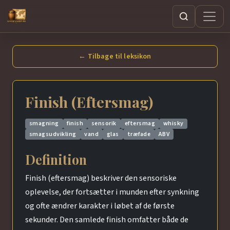
Søg
← Tilbage til leksikon
Finish (Eftersmag)
smagning
finish
sensorik
eftersmag
whisky
smagsudvikling
vand
glas
træfade
ABV
Definition
Finish (eftersmag) beskriver den sensoriske
oplevelse, der fortsætter i munden efter synkning
og ofte ændrer karakter i løbet af de første
sekunder. Den samlede finish omfatter både de