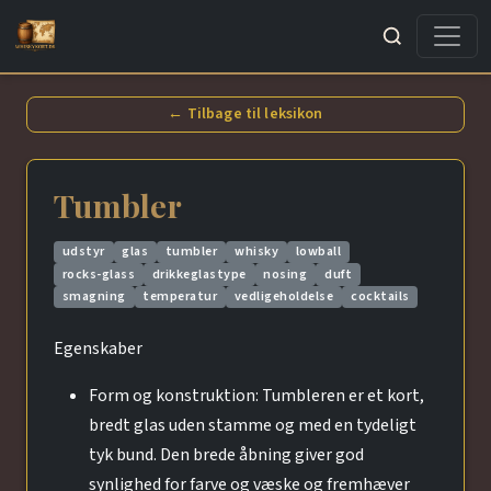
Søg
← Tilbage til leksikon
Tumbler
udstyr
glas
tumbler
whisky
lowball
rocks-glass
drikkeglastype
nosing
duft
smagning
temperatur
vedligeholdelse
cocktails
Egenskaber
Form og konstruktion: Tumbleren er et kort,
bredt glas uden stamme og med en tydeligt
tyk bund. Den brede åbning giver god
synlighed for farve og væske og fremhæver