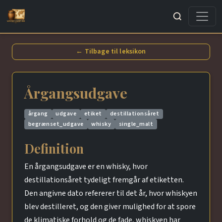
Søg
← Tilbage til leksikon
Årgangsudgave
årgang
udgave
etiket
destillationsåret
begrænset_udgave
whisky
single_malt
Definition
En årgangsudgave er en whisky, hvor
destillationsåret tydeligt fremgår af etiketten.
Den angivne dato refererer til det år, hvor whiskyen
blev destilleret, og den giver mulighed for at spore
de klimatiske forhold og de fade, whiskyen har