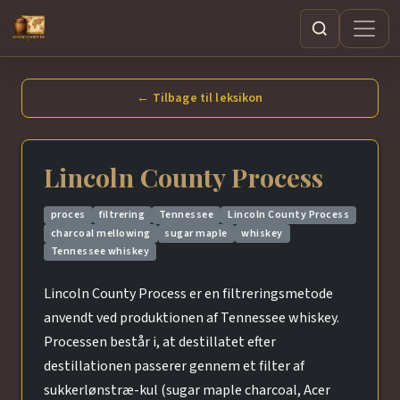
Søg
← Tilbage til leksikon
Lincoln County Process
proces
filtrering
Tennessee
Lincoln County Process
charcoal mellowing
sugar maple
whiskey
Tennessee whiskey
Lincoln County Process er en filtreringsmetode
anvendt ved produktionen af Tennessee whiskey.
Processen består i, at destillatet efter
destillationen passerer gennem et filter af
sukkerlønstræ-kul (sugar maple charcoal, Acer