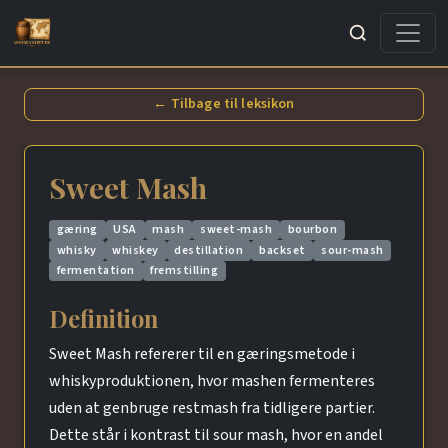
Søg
← Tilbage til leksikon
Sweet Mash
gæring
USA
mash
sweet-mash
bourbon
whisky
whiskey
destillation
backset
sour-mash
fermentation
fremstilling
Definition
Sweet Mash refererer til en gæringsmetode i
whiskyproduktionen, hvor mashen fermenteres
uden at genbruge restmash fra tidligere partier.
Dette står i kontrast til sour mash, hvor en andel