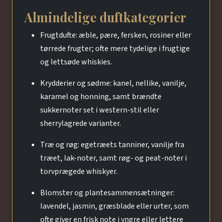
Almindelige duftkategorier
Frugtdufte: æble, pære, fersken, rosiner eller
tørrede frugter; ofte mere tydelige i frugtige
og lettsøde whiskies.
Krydderier og sødme: kanel, nellike, vanilje,
karamel og honning, samt brændte
sukkernoter set i western-stil eller
sherrylagrede varianter.
Træ og røg: egetræets tanniner, vanilje fra
træet, lak-noter, samt røg- og peat-noter i
torvprægede whiskyer.
Blomster og plantesammensætninger:
lavendel, jasmin, græsblade eller urter, som
ofte giver en frisk note i yngre eller lettere