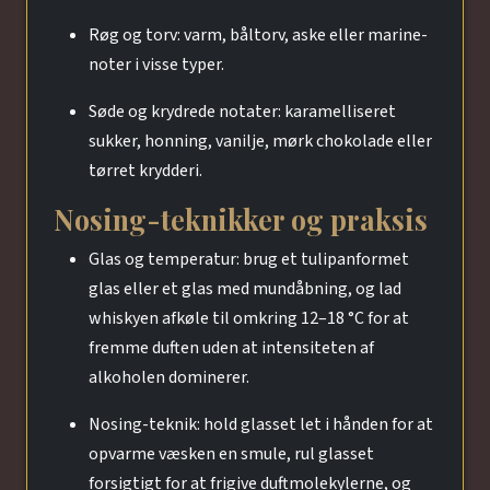
Røg og torv: varm, båltorv, aske eller marine-
noter i visse typer.
Søde og krydrede notater: karamelliseret
sukker, honning, vanilje, mørk chokolade eller
tørret krydderi.
Nosing-teknikker og praksis
Glas og temperatur: brug et tulipanformet
glas eller et glas med mundåbning, og lad
whiskyen afkøle til omkring 12–18 °C for at
fremme duften uden at intensiteten af
alkoholen dominerer.
Nosing-teknik: hold glasset let i hånden for at
opvarme væsken en smule, rul glasset
forsigtigt for at frigive duftmolekylerne, og