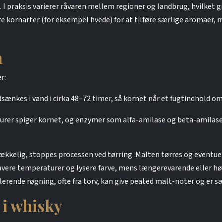
. I praksis varierer råvaren mellem regioner og landbrug, hvilket gi
e kornarter (for eksempel hvede) for at tilføre særlige aromaer, 
n
r:
ænkes i vand i cirka 48–72 timer, så kornet når et fugtindhold o
urer spiger kornet, og enzymer som alfa-amilase og beta-amilase 
trækkelig, stoppes processen ved tørring. Malten tørres og eventue
 lavere temperaturer og lysere farve, mens længerevarende eller 
ende røgning, ofte fra torv, kan give peated malt-noter og er særl
 i whisky