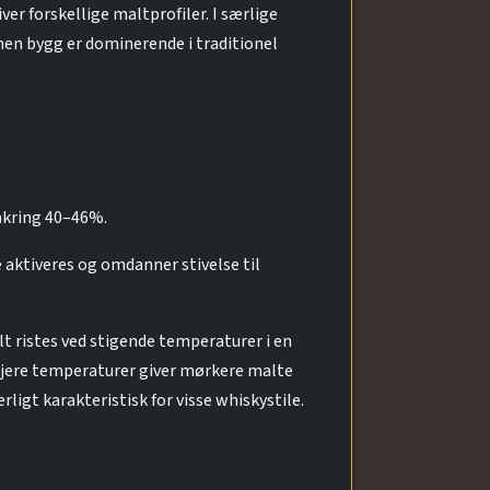
ver forskellige maltprofiler. I særlige
men bygg er dominerende i traditionel
mkring 40–46%.
aktiveres og omdanner stivelse til
lt ristes ved stigende temperaturer i en
højere temperaturer giver mørkere malte
igt karakteristisk for visse whiskystile.