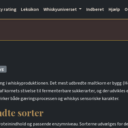
y rating
Leksikon
Whiskyuniverset
Indberet
Hjælp
yg
ning i whiskyproduktionen. Det mest udbredte maltkorn er bygg (
 kornets stivelse til fermenterbare sukkerarter, og der udvikles
virker både gæringsprocessen og whiskys sensoriske karakter.
dte sorter
oteinindhold og passende enzymniveau. Sorterne udvælges for dere