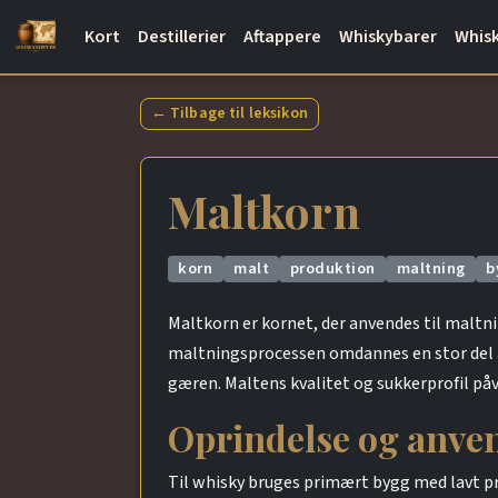
Kort
Destillerier
Aftappere
Whiskybarer
Whisk
← Tilbage til leksikon
Maltkorn
korn
malt
produktion
maltning
b
Maltkorn er kornet, der anvendes til malt
maltningsprocessen omdannes en stor del af
gæren. Maltens kvalitet og sukkerprofil på
Oprindelse og anven
Til whisky bruges primært bygg med lavt pr