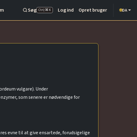
Om
Søg
Log ind
Opret bruger
DA
🌐
Ctrl/⌘ K
Hordeum vulgare). Under
 enzymer, som senere er nødvendige for
s evne til at give ensartede, forudsigelige