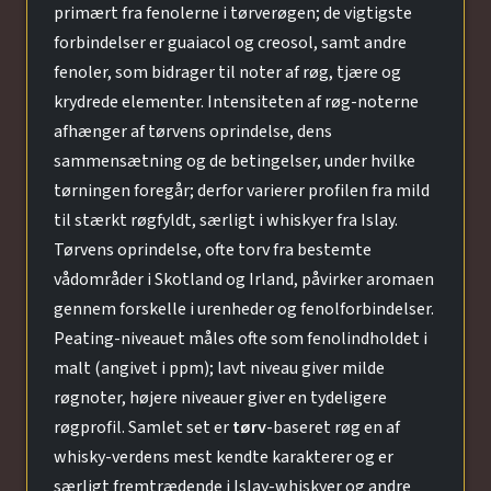
primært fra fenolerne i tørverøgen; de vigtigste
forbindelser er guaiacol og creosol, samt andre
fenoler, som bidrager til noter af røg, tjære og
krydrede elementer. Intensiteten af røg-noterne
afhænger af tørvens oprindelse, dens
sammensætning og de betingelser, under hvilke
tørningen foregår; derfor varierer profilen fra mild
til stærkt røgfyldt, særligt i whiskyer fra Islay.
Tørvens oprindelse, ofte torv fra bestemte
vådområder i Skotland og Irland, påvirker aromaen
gennem forskelle i urenheder og fenolforbindelser.
Peating-niveauet måles ofte som fenolindholdet i
malt (angivet i ppm); lavt niveau giver milde
røgnoter, højere niveauer giver en tydeligere
røgprofil. Samlet set er
tørv
-baseret røg en af
whisky-verdens mest kendte karakterer og er
særligt fremtrædende i Islay-whiskyer og andre