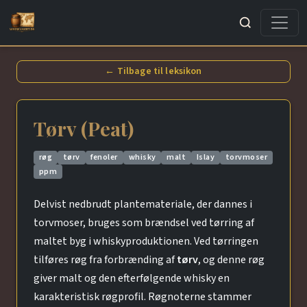
Søg
← Tilbage til leksikon
Tørv (Peat)
røg
tørv
fenoler
whisky
malt
Islay
torvmoser
ppm
Delvist nedbrudt plantemateriale, der dannes i
torvmoser, bruges som brændsel ved tørring af
maltet byg i whiskyproduktionen. Ved tørringen
tilføres røg fra forbrænding af
tørv
, og denne røg
giver malt og den efterfølgende whisky en
karakteristisk røgprofil. Røgnoterne stammer