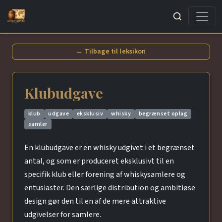
Søg
← Tilbage til leksikon
Klubudgave
klub
udgave
eksklusiv
whisky
begrænset oplag
samler
En klubudgave er en whisky udgivet i et begrænset
antal, og som er produceret eksklusivt til en
specifik klub eller forening af whiskysamlere og
entusiaster. Den særlige distribution og ambitiøse
design gør den til en af de mere attraktive
udgivelser for samlere.