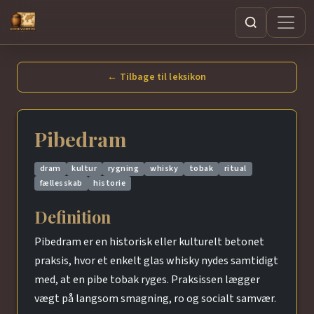
Søg
← Tilbage til leksikon
Pibedram
dram
kultur
rygning
whisky
tobak
ritual
fællesskab
historie
Definition
Pibedram er en historisk eller kulturelt betonet
praksis, hvor et enkelt glas whisky nydes samtidigt
med, at en pibe tobak ryges. Praksissen lægger
vægt på langsom smagning, ro og socialt samvær.