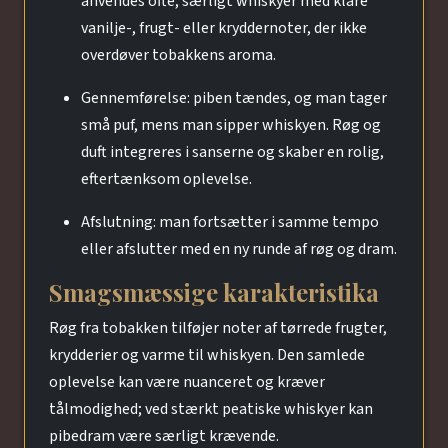
anvendes ofte, særligt whiskyer med klare
vanilje-, frugt- eller kryddernoter, der ikke
overdøver tobakkens aroma.
Gennemførelse: piben tændes, og man tager
små puf, mens man sipper whiskyen. Røg og
duft integreres i sanserne og skaber en rolig,
eftertænksom oplevelse.
Afslutning: man fortsætter i samme tempo
eller afslutter med en ny runde af røg og dram.
Smagsmæssige karakteristika
Røg fra tobakken tilføjer noter af tørrede frugter,
krydderier og varme til whiskyen. Den samlede
oplevelse kan være nuanceret og kræver
tålmodighed; ved stærkt peatiske whiskyer kan
pibedram være særligt krævende.