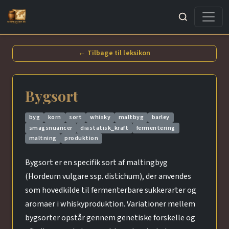
Søg
← Tilbage til leksikon
Bygsort
byg
korn
sort
whisky
maltbyg
barley
smagsnuancer
diastatisk_kraft
fermentering
maltning
produktion
Bygsort er en specifik sort af maltingbyg
(Hordeum vulgare ssp. distichum), der anvendes
som hovedkilde til fermenterbare sukkerarter og
aromaer i whiskyproduktion. Variationer mellem
bygsorter opstår gennem genetiske forskelle og