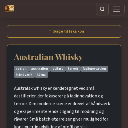
Søg
← Tilbage til leksikon
Australian Whisky
region
australien
stilart
terroir
fadinnovation
håndværk
klima
Australsk whisky er kendetegnet ved små
destillerier, der fokuserer på fadinnovation og
terroir. Den moderne scene er drevet af håndværk
og eksperimenterende tilgang til modning og
råvarer. Små batch-størrelser giver mulighed for
kontinuerlig udvikling af profil og stil.