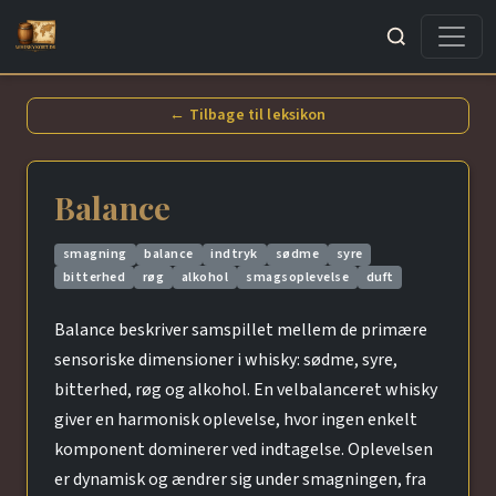
Søg
← Tilbage til leksikon
Balance
smagning
balance
indtryk
sødme
syre
bitterhed
røg
alkohol
smagsoplevelse
duft
Balance beskriver samspillet mellem de primære
sensoriske dimensioner i whisky: sødme, syre,
bitterhed, røg og alkohol. En velbalanceret whisky
giver en harmonisk oplevelse, hvor ingen enkelt
komponent dominerer ved indtagelse. Oplevelsen
er dynamisk og ændrer sig under smagningen, fra