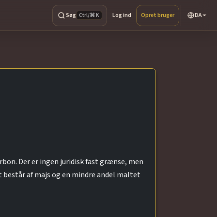
Søg
Log ind
Opret bruger
DA
Ctrl/⌘ K
bon. Der er ingen juridisk fast grænse, men
t består af majs og en mindre andel maltet