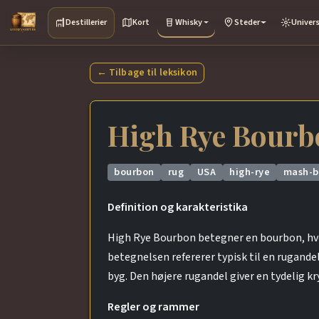
Destillerier
Kort
Whisky
Steder
Univer
← Tilbage til leksikon
High Rye Bourb
bourbon
rug
USA
high-rye
mash-bi
Definition og karakteristika
High Rye Bourbon betegner en bourbon, hvor
betegnelsen refererer typisk til en rugand
byg. Den højere rugandel giver en tydelig
Regler og rammer