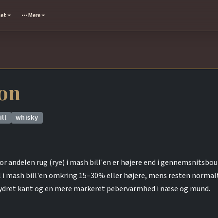
set
Mere
on
ll
whisky
 andelen rug (rye) i mash bill'en er højere end i gennemsnitsbour
el i mash bill'en omkring 15–30% eller højere, mens resten normal
 krydret kant og en mere markeret pebervarmhed i næse og mund.