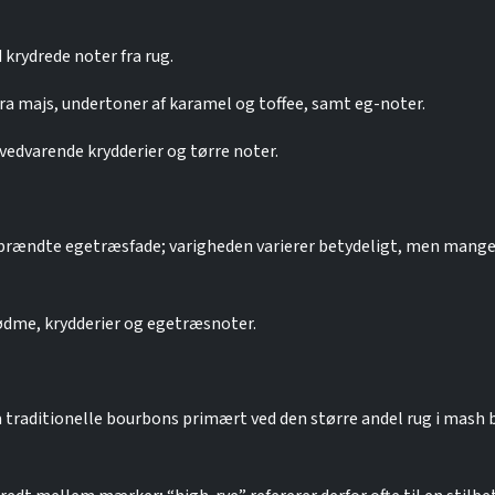
 krydrede noter fra rug.
a majs, undertoner af karamel og toffee, samt eg-noter.
vedvarende krydderier og tørre noter.
, brændte egetræsfade; varigheden varierer betydeligt, men mange
ødme, krydderier og egetræsnoter.
 traditionelle bourbons primært ved den større andel rug i mash bi