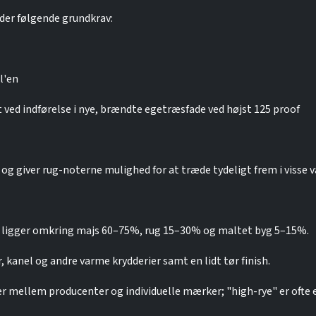
der følgende grundkrav:
l'en
et ved indførelse i nye, brændte egetræsfade ved højst 125 proof
og giver rug-noterne mulighed for at træde tydeligt frem i visse v
ns ligger omkring majs 60–75%, rug 15–30% og maltet byg 5–15%.
, kanel og andre varme krydderier samt en lidt tør finish.
mellem producenter og individuelle mærker; "high-rye" er ofte en