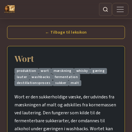
Søg
← Tilbage til leksikon
Wort
produktion
wort
mæskning
whisky
gæring
lauter
washbacks
fermentation
destillationsproces
sukker
malt
Wort er den sukkerholdige væske, der udvindes fra
mæskningen af malt og adskilles fra kornemassen
ved lautering. Den fungerer som kilde til de
fermenterbare sukkerarter, der omdannes til
alkohol under gæringen i washbacks. Wortet kan