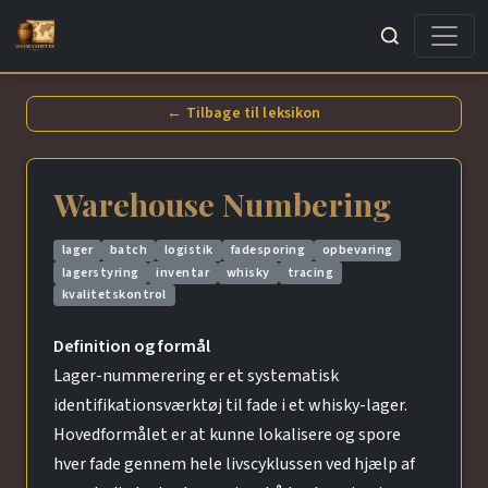
Søg
← Tilbage til leksikon
Warehouse Numbering
lager
batch
logistik
fadesporing
opbevaring
lagerstyring
inventar
whisky
tracing
kvalitetskontrol
Definition og formål
Lager-nummerering er et systematisk
identifikationsværktøj til fade i et whisky-lager.
Hovedformålet er at kunne lokalisere og spore
hver fade gennem hele livscyklussen ved hjælp af