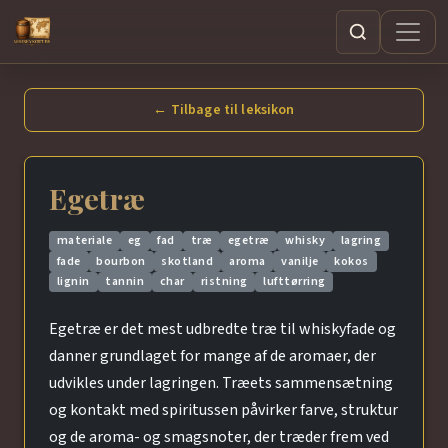
Søg
← Tilbage til leksikon
Egetræ
materiale
eg
fad
træ
egetræ
whisky
lagring
fade
bourbon
skotland
aroma
vanilje
kokos
lignin
tannin
char
ristning
lufttørring
Egetræ er det mest udbredte træ til whiskyfade og
danner grundlaget for mange af de aromaer, der
udvikles under lagringen. Træets sammensætning
og kontakt med spiritussen påvirker farve, struktur
og de aroma- og smagsnoter, der træder frem ved