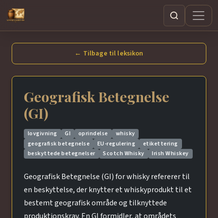
Søg
← Tilbage til leksikon
Geografisk Betegnelse
(GI)
lovgivning
GI
oprindelse
whisky
geografisk betegnelse
EU-regulering
etikettering
beskyttede betegnelser
Scotch Whisky
Irish Whiskey
Geografisk Betegnelse (GI) for whisky refererer til
en beskyttelse, der knytter et whiskyprodukt til et
bestemt geografisk område og tilknyttede
produktionskrav. En GI formidler, at områdets