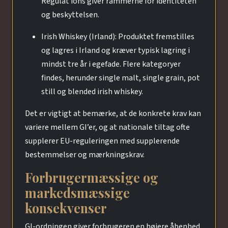
Regulat ions giver rammerne for identiteten
og beskyttelsen.
Irish Whiskey (Irland): Produktet fremstilles
og lagres i Irland og kræver typisk lagring i
mindst tre år i egefade. Flere kategoryer
findes, herunder single malt, single grain, pot
still og blended irish whiskey.
Det er vigtigt at bemærke, at de konkrete krav kan
variere mellem GI’er, og at nationale tiltag ofte
supplerer EU-reguleringen med supplerende
bestemmelser og mærkningskrav.
Forbrugermæssige og
markedsmæssige
konsekvenser
GI-ordningen giver forbrugeren en højere åbenhed