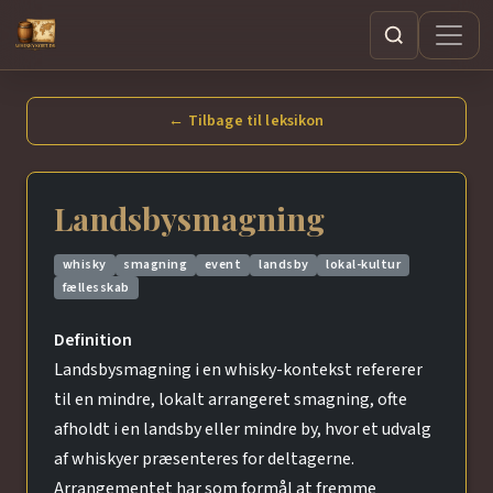
Søg
← Tilbage til leksikon
Landsbysmagning
whisky
smagning
event
landsby
lokal-kultur
fællesskab
Definition
Landsbysmagning i en whisky-kontekst refererer
til en mindre, lokalt arrangeret smagning, ofte
afholdt i en landsby eller mindre by, hvor et udvalg
af whiskyer præsenteres for deltagerne.
Arrangementet har som formål at fremme