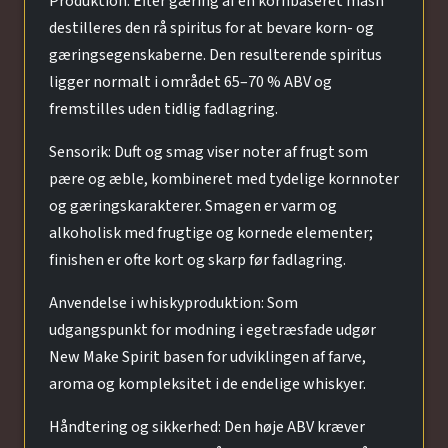
Produktion: Efter gæring af en kornbaseret mash
destilleres den rå spiritus for at bevare korn- og
gæringsegenskaberne. Den resulterende spiritus
ligger normalt i området 65–70 % ABV og
fremstilles uden tidlig fadlagring.
Sensorik: Duft og smag viser noter af frugt som
pære og æble, kombineret med tydelige kornnoter
og gæringskarakterer. Smagen er varm og
alkoholisk med frugtige og kornede elementer;
finishen er ofte kort og skarp før fadlagring.
Anvendelse i whiskyproduktion: Som
udgangspunkt for modning i egetræsfade udgør
New Make Spirit basen for udviklingen af farve,
aroma og kompleksitet i de endelige whiskyer.
Håndtering og sikkerhed: Den høje ABV kræver