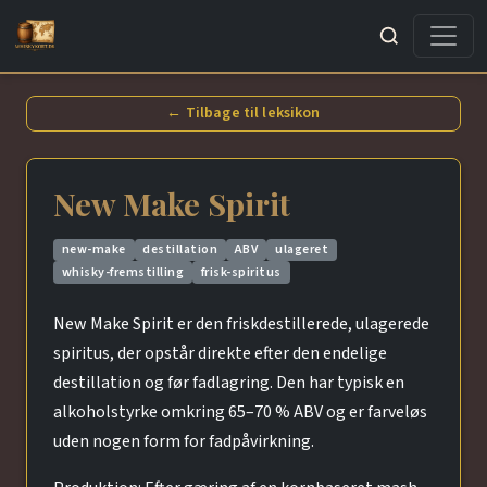
Søg
← Tilbage til leksikon
New Make Spirit
new-make
destillation
ABV
ulageret
whisky-fremstilling
frisk-spiritus
New Make Spirit er den friskdestillerede, ulagerede
spiritus, der opstår direkte efter den endelige
destillation og før fadlagring. Den har typisk en
alkoholstyrke omkring 65–70 % ABV og er farveløs
uden nogen form for fadpåvirkning.