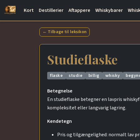
Kort
Destillerier
Aftappere
Whiskybarer
Whisk
← Tilbage til leksikon
Studieflaske
flaske
studie
billig
whisky
begyn
Betegnelse
En studieflaske betegner en lavpris whiskyf
kompleksitet eller langvarig lagring.
Kendetegn
Pris og tilgængelighed: normalt lav pri