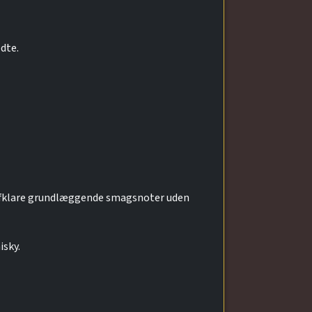
edte.
t afklare grundlæggende smagsnoter uden
sky.