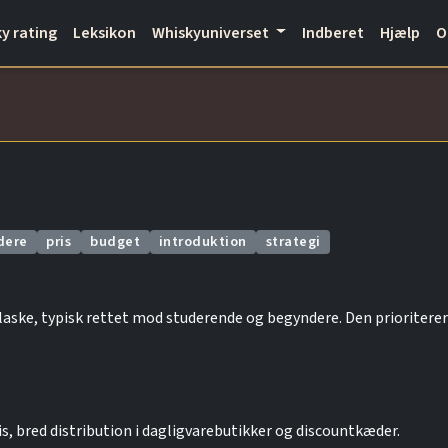
y rating
Leksikon
Whiskyuniverset
Indberet
Hjælp
dere
pris
budget
introduktion
strategi
laske, typisk rettet mod studerende og begyndere. Den prioriterer
s, bred distribution i dagligvarebutikker og discountkæder.