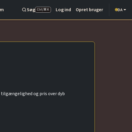
Om
Søg
Log ind
Opret bruger
DA
🌐
Ctrl/⌘ K
 tilgængelighed og pris over dyb