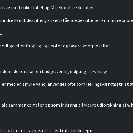
flaske med enkel label og få dekorative detaljer.
mindre kendt destilleri; enkeltstående destillerier er mindre udbr
.
 sødlige eller frugtagtige noter og lavere kompleksitet.
 dem, der ønsker en budgetvenlig indgang til whisky.
eller med en smule vand; anvendes ofte som læringsværktøj til a
ale sammenkomster og som indgang til videre udforskning af whi
s sortiment; lavpris er et centralt kendetegn.