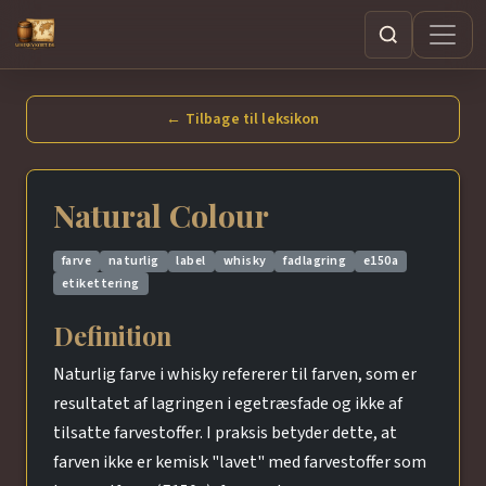
Søg
← Tilbage til leksikon
Natural Colour
farve
naturlig
label
whisky
fadlagring
e150a
etikettering
Definition
Naturlig farve i whisky refererer til farven, som er
resultatet af lagringen i egetræsfade og ikke af
tilsatte farvestoffer. I praksis betyder dette, at
farven ikke er kemisk "lavet" med farvestoffer som