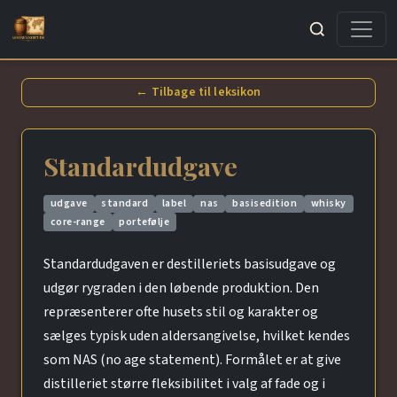
Søg
← Tilbage til leksikon
Standardudgave
udgave
standard
label
nas
basisedition
whisky
core-range
portefølje
Standardudgaven er destilleriets basisudgave og
udgør rygraden i den løbende produktion. Den
repræsenterer ofte husets stil og karakter og
sælges typisk uden aldersangivelse, hvilket kendes
som NAS (no age statement). Formålet er at give
distilleriet større fleksibilitet i valg af fade og i