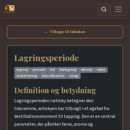
Søg
← Tilbage til leksikon
Lagringsperiode
lagring
periode
tid
fadlagring
whisky
aldre
etikettering
klassifikation
smag
Definition og betydning
Lagringsperioden i whisky betegner den
tidsramme, whiskyen har tilbragt i et egefad fra
destillationsmoment til tapping. Den er en central
parameter, der påvirker farve, aroma og