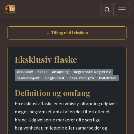
Søg
← Tilbage til leksikon
Eksklusiv flaske
eksklusiv
flaske
aftapning
begrænset-udgivelse
samlerobjekt
single-malt
cask-strength
kollektion
Definition og omfang
En eksklusiv flaske er en whisky-aftapning udgivet i
meget begrænset antal af en destilleri eller et
brand. Udgivelserne markerer ofte særlige
begivenheder, milepæle eller samarbejder og