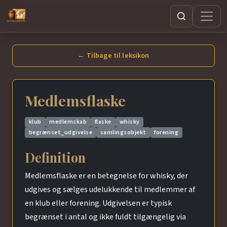
Søg
← Tilbage til leksikon
Medlemsflaske
klub
medlemskab
flaske
whisky
begrænset_udgivelse
samlingsobjekt
forening
Definition
Medlemsflaske er en betegnelse for whisky, der
udgives og sælges udelukkende til medlemmer af
en klub eller forening. Udgivelsen er typisk
begrænset i antal og ikke fuldt tilgængelig via