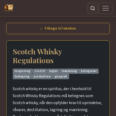
Søg
← Tilbage til leksikon
Scotch Whisky
Regulations
lovgivning
scotch
regler
mærkning
kategorier
fadlagring
produktion
geografi
Scotch whisky er en spiritus, der i henhold til
Scotch Whisky Regulations må betegnes som
Scotch whisky, når den opfylder krav til oprindelse,
råvarer, destillation, lagring og mærkning.